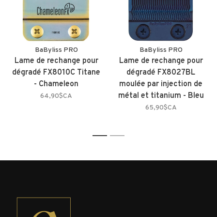
BaByliss PRO
BaByliss PRO
Lame de rechange pour
Lame de rechange pour
dégradé FX8010C Titane
dégradé FX8027BL
- Chameleon
moulée par injection de
métal et titanium - Bleu
64,90$CA
65,90$CA
1
2