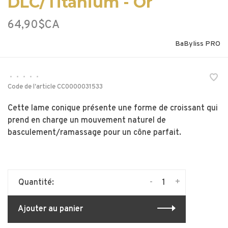
DLC/Titanium - Or
64,90$CA
BaByliss PRO
•
•
•
•
•
Code de l'article
CC0000031533
Cette lame conique présente une forme de croissant qui
prend en charge un mouvement naturel de
basculement/ramassage pour un cône parfait.
-
+
Quantité:
Ajouter au panier