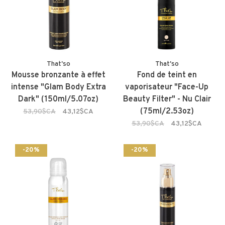
That'so
That'so
Mousse bronzante à effet
Fond de teint en
intense "Glam Body Extra
vaporisateur "Face-Up
Dark" (150ml/5.07oz)
Beauty Filter" - Nu Clair
(75ml/2.53oz)
53,90$CA
43,12$CA
53,90$CA
43,12$CA
-20%
-20%