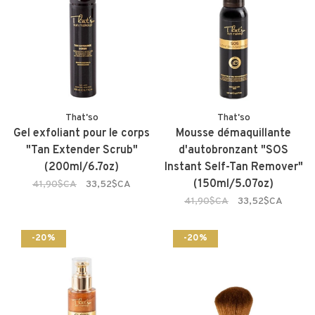
That'so
That'so
Gel exfoliant pour le corps
Mousse démaquillante
"Tan Extender Scrub"
d'autobronzant "SOS
(200ml/6.7oz)
Instant Self-Tan Remover"
(150ml/5.07oz)
41,90$CA
33,52$CA
41,90$CA
33,52$CA
-20%
-20%