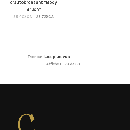
d'autobronzant "Body
Brush"
35,90$CA
28,72$CA
Trier par:
Affiche 1 - 23 de 23