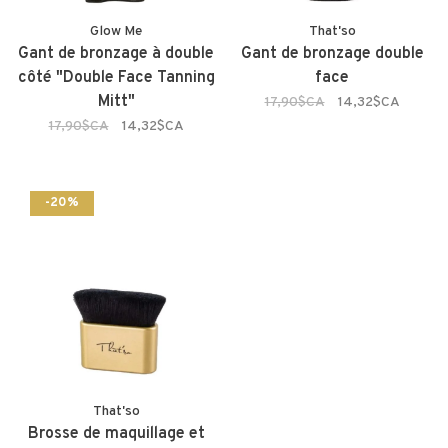
Glow Me
That'so
Gant de bronzage à double
Gant de bronzage double
côté "Double Face Tanning
face
Mitt"
17,90$CA
14,32$CA
17,90$CA
14,32$CA
-20%
That'so
Brosse de maquillage et