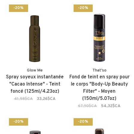
-20%
-20%
Glow Me
That'so
Spray soyeux instantanée
Fond de teint en spray pour
"Cacao Intense" - Teint
le corps "Body-Up Beauty
foncé (125ml/4.23oz)
Filter" - Moyen
(150ml/5.07oz)
41,58$CA
33,26$CA
67,90$CA
54,32$CA
-20%
-20%