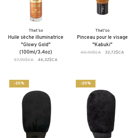
That'so
That'so
Huile sèche illuminatrice
Pinceau pour le visage
"Glowy Gold"
"Kabuki"
(100ml/3.4oz)
40,90$CA
32,72$CA
57,90$CA
46,32$CA
-20%
-20%