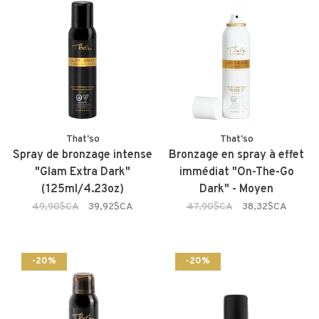
That'so
That'so
Spray de bronzage intense
Bronzage en spray à effet
"Glam Extra Dark"
immédiat "On-The-Go
(125ml/4.23oz)
Dark" - Moyen
49,90$CA
39,92$CA
47,90$CA
38,32$CA
-20%
-20%