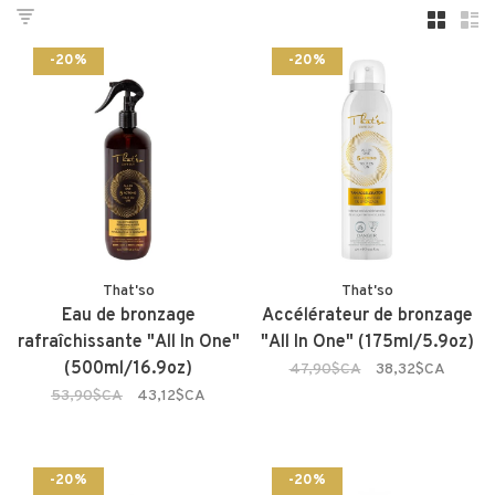
-20%
-20%
That'so
That'so
Eau de bronzage
Accélérateur de bronzage
rafraîchissante "All In One"
"All In One" (175ml/5.9oz)
(500ml/16.9oz)
47,90$CA
38,32$CA
53,90$CA
43,12$CA
-20%
-20%