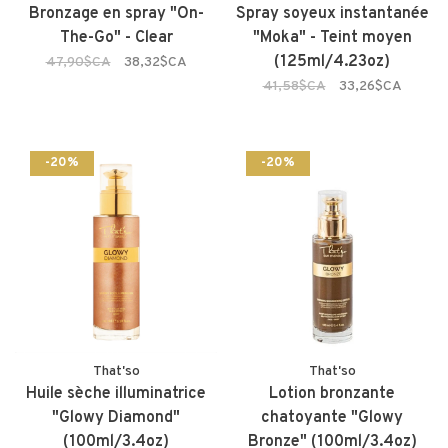
Bronzage en spray "On-
Spray soyeux instantanée
The-Go" - Clear
"Moka" - Teint moyen
(125ml/4.23oz)
47,90$CA
38,32$CA
41,58$CA
33,26$CA
-20%
-20%
That'so
That'so
Huile sèche illuminatrice
Lotion bronzante
"Glowy Diamond"
chatoyante "Glowy
(100ml/3.4oz)
Bronze" (100ml/3.4oz)