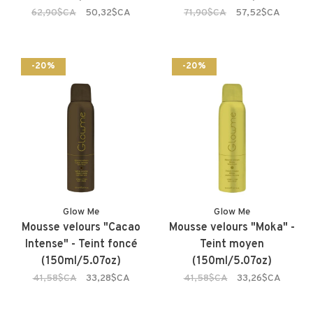
62,90$CA
50,32$CA
71,90$CA
57,52$CA
-20%
-20%
Glow Me
Glow Me
Mousse velours "Cacao
Mousse velours "Moka" -
Intense" - Teint foncé
Teint moyen
(150ml/5.07oz)
(150ml/5.07oz)
41,58$CA
33,28$CA
41,58$CA
33,26$CA