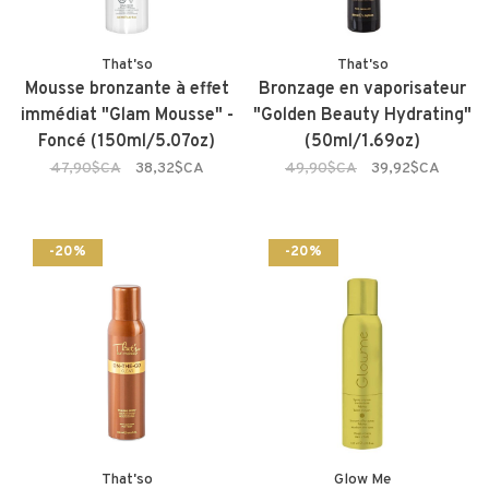
That'so
That'so
Mousse bronzante à effet
Bronzage en vaporisateur
immédiat "Glam Mousse" -
"Golden Beauty Hydrating"
Foncé (150ml/5.07oz)
(50ml/1.69oz)
47,90$CA
38,32$CA
49,90$CA
39,92$CA
-20%
-20%
That'so
Glow Me