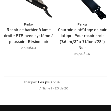
Parker
Parker
Rasoir de barbier à lame
Courroie d'affûtage en cuir
droite PTB avec système à
latigo - Pour rasoir droit
poussoir - Résine noir
(7.6cm/3" x 71.1cm/28")
Noir
27,90$CA
89,90$CA
Trier par:
Affiche 1 - 20 de 20