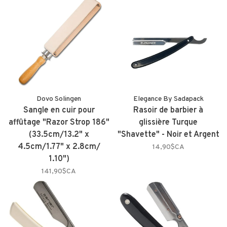
Dovo Solingen
Elegance By Sadapack
Sangle en cuir pour
Rasoir de barbier à
affûtage "Razor Strop 186"
glissière Turque
(33.5cm/13.2" x
"Shavette" - Noir et Argent
4.5cm/1.77" x 2.8cm/
14,90$CA
1.10")
141,90$CA