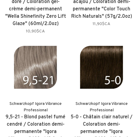
doré / Coloration gel-
acajou / Coloration demi-
crème demi-permanent
permanente "Color Touch
"Wella Shinefinity Zero Lift
Rich Naturals" (57g/2.0oz)
Glaze" (60ml/2.0oz)
11,90$CA
10,90$CA
Schwarzkopf Igora Vibrance
Schwarzkopf Igora Vibrance
Professional
Professional
9,5-21 - Blond pastel fumé
5-0 - Châtain clair naturel /
cendré / Coloration demi-
Coloration demi-
permanente "Igora
permanente "Igora