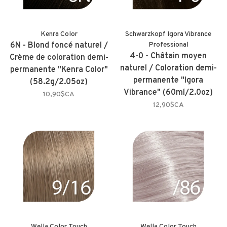
Kenra Color
Schwarzkopf Igora Vibrance
6N - Blond foncé naturel /
Professional
4-0 - Châtain moyen
Crème de coloration demi-
naturel / Coloration demi-
permanente "Kenra Color"
permanente "Igora
(58.2g/2.05oz)
Vibrance" (60ml/2.0oz)
10,90$CA
12,90$CA
Wella Color Touch
Wella Color Touch