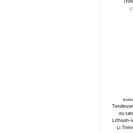
Trim
2
Andis
Tondeuse 
ou sans
Lithium-i
Li Tri