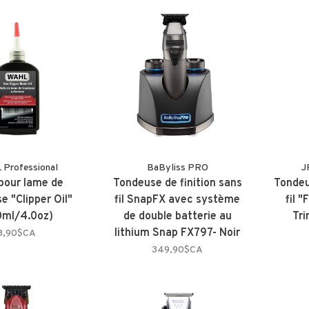
Professional
BaByliss PRO
J
 pour lame de
Tondeuse de finition sans
Tondeu
e "Clipper Oil"
fil SnapFX avec système
fil 
0ml/4.0oz)
de double batterie au
Tri
lithium Snap FX797- Noir
8,90$CA
349,90$CA