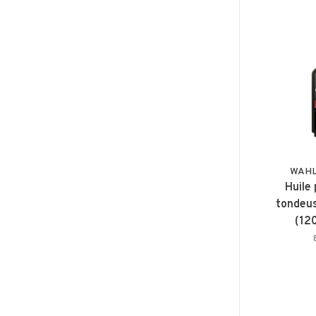
WAHL 
Huile
tondeus
(12