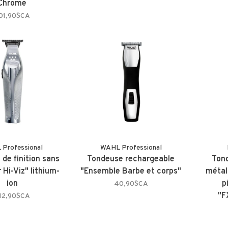
Chrome
01,90$CA
Professional
WAHL Professional
de finition sans
Tondeuse rechargeable
Tond
r Hi-Viz" lithium-
"Ensemble Barbe et corps"
métall
ion
p
40,90$CA
"F
12,90$CA