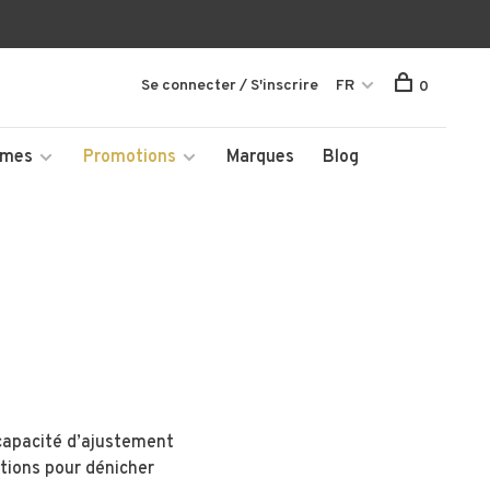
Se connecter / S'inscrire
FR
0
mmes
Promotions
Marques
Blog
 capacité d’ajustement
ptions pour dénicher