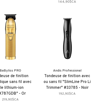
144,90$CA
BaByliss PRO
Andis Professional
euse de finition
Tondeuse de finition avec
ique sans fil avec
ou sans fil "SlimLine Pro Li
ile lithium-ion
Trimmer" #33785 - Noir
X787GDB" - Or
192,90$CA
219,90$CA