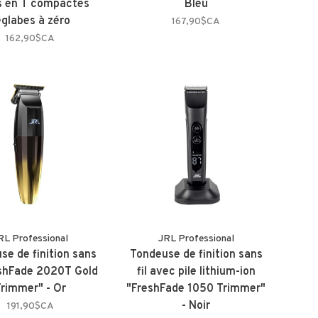
s en T compactes
Bleu
églabes à zéro
167,90$CA
162,90$CA
RL Professional
JRL Professional
se de finition sans
Tondeuse de finition sans
reshFade 2020T Gold
fil avec pile lithium-ion
Trimmer" - Or
"FreshFade 1050 Trimmer"
- Noir
191,90$CA