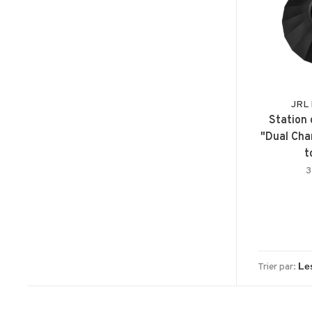
JRL 
Station
"Dual Cha
t
3
Trier par: