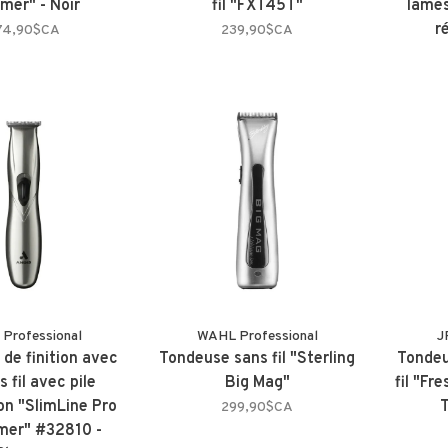
mer" - Noir
fil "FXT45T"
lame
r
74,90$CA
239,90$CA
 Professional
WAHL Professional
J
de finition avec
Tondeuse sans fil "Sterling
Tondeu
 fil avec pile
Big Mag"
fil "F
on "SlimLine Pro
299,90$CA
mmer" #32810 -