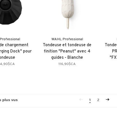
Professional
WAHL Professional
 de chargement
Tondeuse et tondeuse de
Tondeu
rging Dock" pour
finition "Peanut" avec 4
P
ondeuse
guides - Blanche
"FX
4,90$CA
116,90$CA
1
2