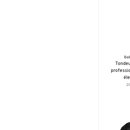
Ba
Tondeu
professi
él
2