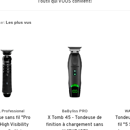
l’outil qui VOUS convient!
par:
Professional
BaByliss PRO
WA
e sans fil "Pro
X Tomb 45 - Tondeuse de
Tondeu
High Visibility
finition à chargement sans
fil "