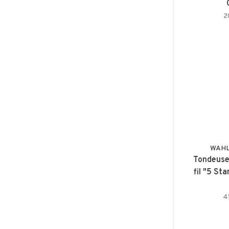
2
WAHL 
Tondeuse 
fil "5 Sta
4