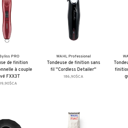
Byliss PRO
WAHL Professional
WA
se de finition
Tondeuse de finition sans
Tondeu
onnelle à couple
fil ''Cordless Detailer''
finiti
evé FXX3T
g
186,90$CA
09,90$CA