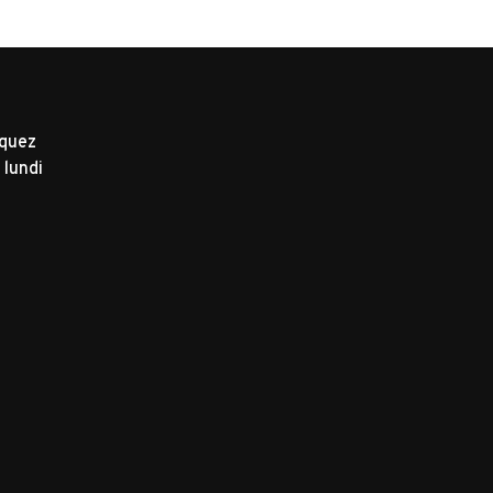
iquez
 lundi