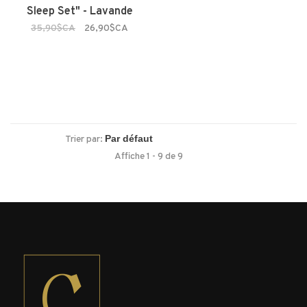
Sleep Set" - Lavande
35,90$CA
26,90$CA
Trier par:
Affiche 1 - 9 de 9