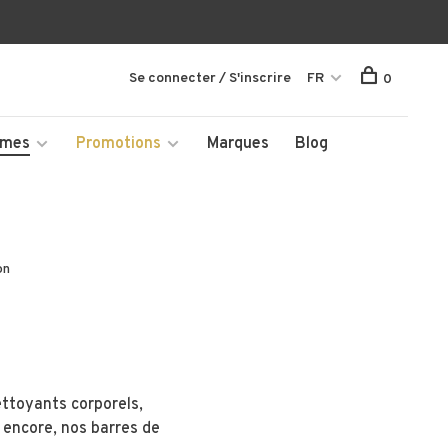
Se connecter / S'inscrire
FR
0
mmes
Promotions
Marques
Blog
on
ettoyants corporels,
s encore, nos barres de