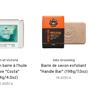
i et Victoria
Gibs Grooming
 barre à l'huile
Barre de savon exfoliant
ive "Costa"
"Handle Bar" (198g/7.0oz)
4g/4.0oz)
18,90$CA
11,90$CA