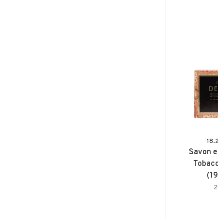
18.
Savon e
Tobacc
(1
2