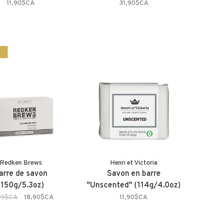
11,90$CA
31,90$CA
%
Redken Brews
Henri et Victoria
arre de savon
Savon en barre
(150g/5.3oz)
"Unscented" (114g/4.0oz)
99$CA
18,90$CA
11,90$CA