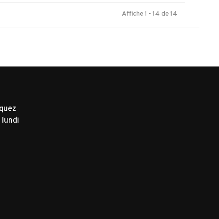
Affiche 1 - 14 de 14
iquez
 lundi