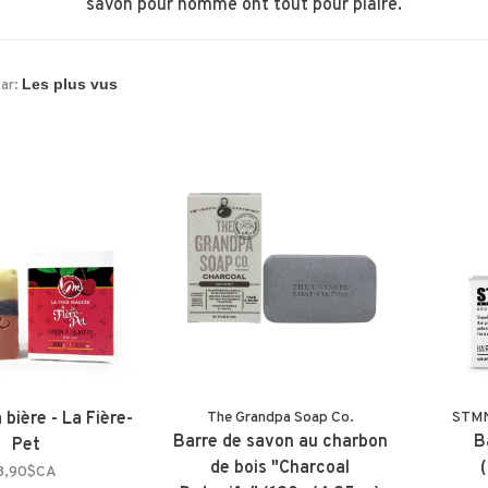
savon pour homme ont tout pour plaire.
par:
 bière - La Fière-
The Grandpa Soap Co.
STMN
Barre de savon au charbon
B
Pet
de bois "Charcoal
8,90$CA