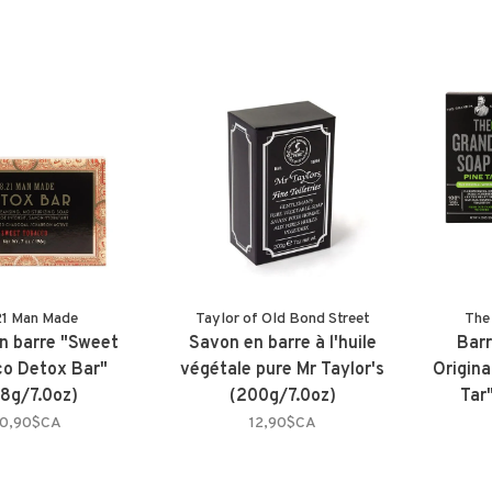
21 Man Made
Taylor of Old Bond Street
The
n barre "Sweet
Savon en barre à l'huile
Barr
o Detox Bar"
végétale pure Mr Taylor's
Origin
98g/7.0oz)
(200g/7.0oz)
Tar
0,90$CA
12,90$CA