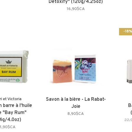
Detoxify" (120g/4.25oz)
16,90$CA
-18
i et Victoria
Savon à la bière - La Rabat-
 barre à l'huile
B
Joie
ve "Bay Rum"
8,90$CA
4g/4.0oz)
22,
11,90$CA