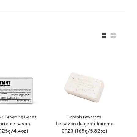
T Grooming Goods
Captain Fawcett's
arre de savon
Le savon du gentilhomme
(125g/4.4oz)
CF.23 (165g/5.82oz)