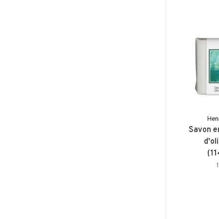
Henr
Savon en
d'ol
(11