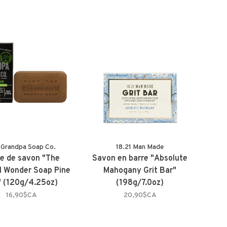
 Grandpa Soap Co.
18.21 Man Made
e de savon "The
Savon en barre "Absolute
al Wonder Soap Pine
Mahogany Grit Bar"
" (120g/4.25oz)
(198g/7.0oz)
16,90$CA
20,90$CA