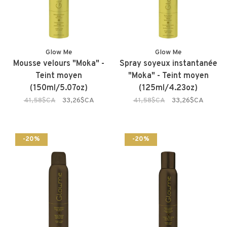
Glow Me
Glow Me
Mousse velours "Moka" -
Spray soyeux instantanée
Teint moyen
"Moka" - Teint moyen
(150ml/5.07oz)
(125ml/4.23oz)
41,58$CA
33,26$CA
41,58$CA
33,26$CA
-20%
-20%