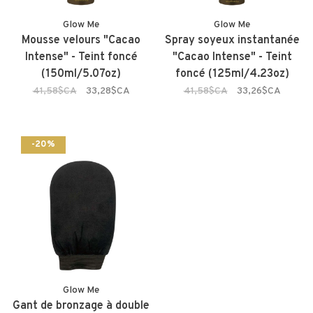
Glow Me
Glow Me
Mousse velours "Cacao
Spray soyeux instantanée
Intense" - Teint foncé
"Cacao Intense" - Teint
(150ml/5.07oz)
foncé (125ml/4.23oz)
41,58$CA
33,28$CA
41,58$CA
33,26$CA
-20%
Glow Me
Gant de bronzage à double