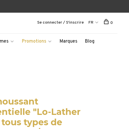
Se connecter / S'inscrire
FR
0
mmes
Promotions
Marques
Blog
moussant
ntielle "Lo-Lather
 tous types de