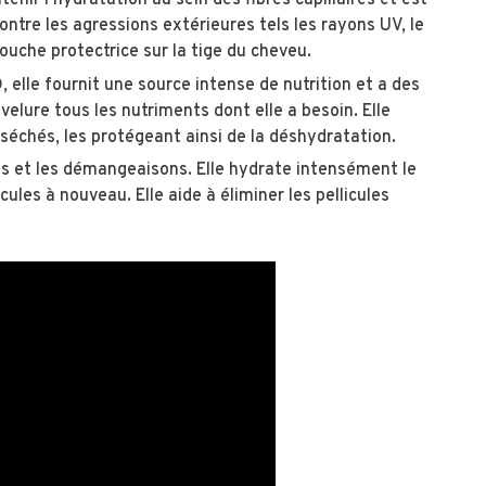
nir l'hydratation au sein des fibres capillaires et est
contre les agressions extérieures tels les rayons UV, le
 couche protectrice sur la tige du cheveu.
, elle fournit une source intense de nutrition et a des
elure tous les nutriments dont elle a besoin. Elle
séchés, les protégeant ainsi de la déshydratation.
ns et les démangeaisons. Elle hydrate intensément le
ules à nouveau. Elle aide à éliminer les pellicules