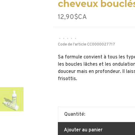
cheveux bouclés
12,90$CA
•
•
•
•
•
Code de l'article
CC0000027717
Sa formule convient à tous les ty
les boucles lâches et les ondulati
douceur mais en profondeur. Il lais
frisottis.
Quantité:
Ajouter au panier