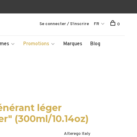
Se connecter / S'inscrire
FR
0
mmes
Promotions
Marques
Blog
énérant léger
er" (300ml/10.14oz)
Alterego Italy