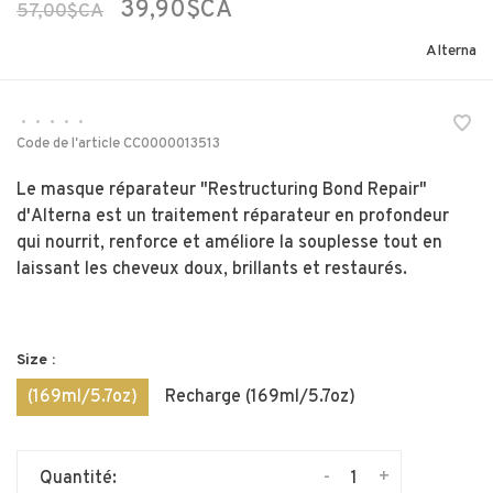
39,90$CA
57,00$CA
Alterna
•
•
•
•
•
Code de l'article
CC0000013513
Le masque réparateur "Restructuring Bond Repair"
d'Alterna est un traitement réparateur en profondeur
qui nourrit, renforce et améliore la souplesse tout en
laissant les cheveux doux, brillants et restaurés.
Size :
(169ml/5.7oz)
Recharge (169ml/5.7oz)
-
+
Quantité: