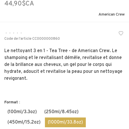
44,90$CA
American Crew
•
•
•
•
•
Code de l'article
CC0000000860
Le nettoyant 3 en 1 - Tea Tree - de American Crew. Le
shampoing et le revitalisant démêle, revitalise et donne
de la brillance aux cheveux, un gel pour le corps qui
hydrate, adoucit et revitalise la peau pour un nettoyage
revigorant.
Format :
(100ml/3.3oz)
(250ml/8.45oz)
(450ml/15.2oz)
(1000ml/33.8oz)