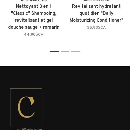
American Crew
American Crew
Nettoyant 3 en 1
Revitalisant hydratant
"Classic" Shampoing,
quotidien "Daily
revitalisant et gel
Moisturizing Conditioner"
douche sauge + romarin
35,90$CA
44,90$CA
1
2
3