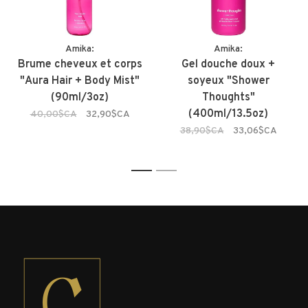
Amika:
Amika:
Brume cheveux et corps
Gel douche doux +
"Aura Hair + Body Mist"
soyeux "Shower
(90ml/3oz)
Thoughts"
(400ml/13.5oz)
40,00$CA
32,90$CA
38,90$CA
33,06$CA
1
2