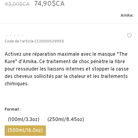
74,90$CA
93,00$CA
Amika:
•
•
•
•
•
Code de l'article
CC0000029955
Activez une réparation maximale avec le masque "The
Kure" d'Amika. Ce traitement de choc pénètre la fibre
pour ressouder les liaisons internes et stopper la casse
des cheveux sollicités par la chaleur et les traitements
chimiques.
Format :
(100ml/3.3oz)
(250ml/8.45oz)
(500ml/16.0oz)