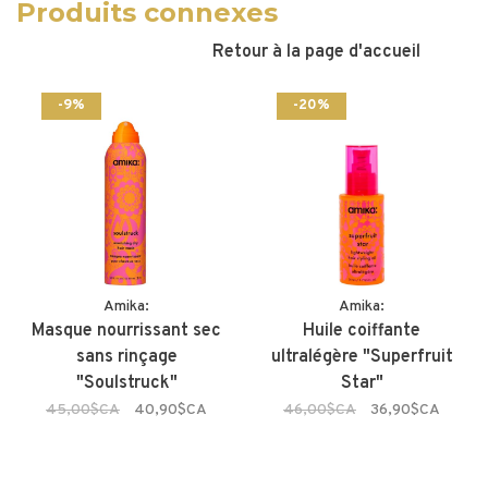
Produits connexes
Retour à la page d'accueil
-9%
-20%
Amika:
Amika:
Masque nourrissant sec
Huile coiffante
sans rinçage
ultralégère "Superfruit
"Soulstruck"
Star"
45,00$CA
40,90$CA
46,00$CA
36,90$CA