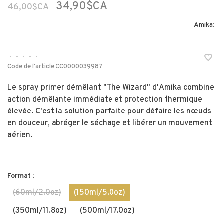
34,90$CA
46,00$CA
Amika:
•
•
•
•
•
Code de l'article
CC0000039987
Le spray primer démêlant "The Wizard" d'Amika combine
action démêlante immédiate et protection thermique
élevée. C'est la solution parfaite pour défaire les nœuds
en douceur, abréger le séchage et libérer un mouvement
aérien.
Format :
(60ml/2.0oz)
(150ml/5.0oz)
(350ml/11.8oz)
(500ml/17.0oz)