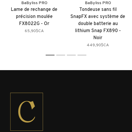
BaByliss PRO
BaByliss PRO
Lame de rechange de
Tondeuse sans fil
précision moulée
SnapFX avec système de
FX8022G - Or
double batterie au
lithium Snap FX890 -
65,90$CA
Noir
449,90$CA
1
2
3
4