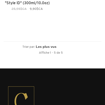
"Style ID" (300ml/10.0oz)
25,95$CA
9,90$CA
Trier par:
Affiche 1 - 5 de 5