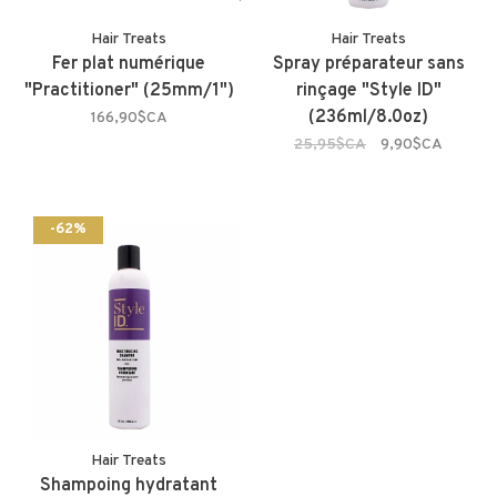
Hair Treats
Hair Treats
Fer plat numérique
Spray préparateur sans
"Practitioner" (25mm/1")
rinçage "Style ID"
(236ml/8.0oz)
166,90$CA
25,95$CA
9,90$CA
-62%
Hair Treats
Shampoing hydratant