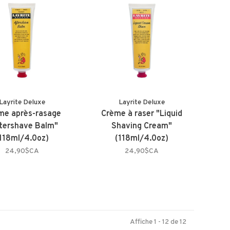
Layrite Deluxe
Layrite Deluxe
me après-rasage
Crème à raser "Liquid
tershave Balm"
Shaving Cream"
118ml/4.0oz)
(118ml/4.0oz)
24,90$CA
24,90$CA
Affiche 1 - 12 de 12