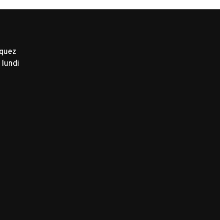
iquez
 lundi