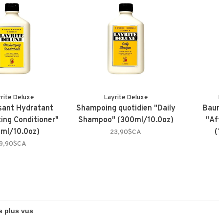
rite Deluxe
Layrite Deluxe
isant Hydratant
Shampoing quotidien "Daily
Bau
zing Conditioner"
Shampoo" (300ml/10.0oz)
"Af
ml/10.0oz)
(
23,90$CA
19,90$CA