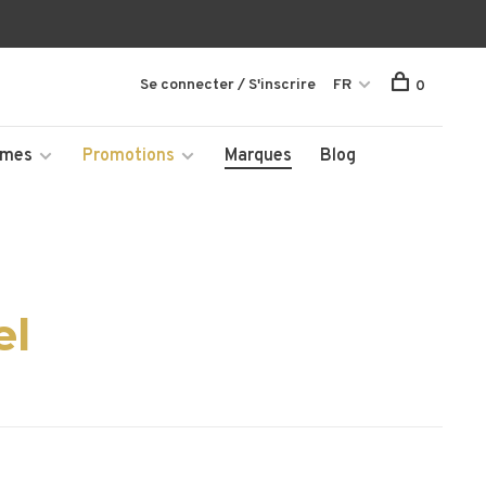
Se connecter / S'inscrire
FR
0
mmes
Promotions
Marques
Blog
el