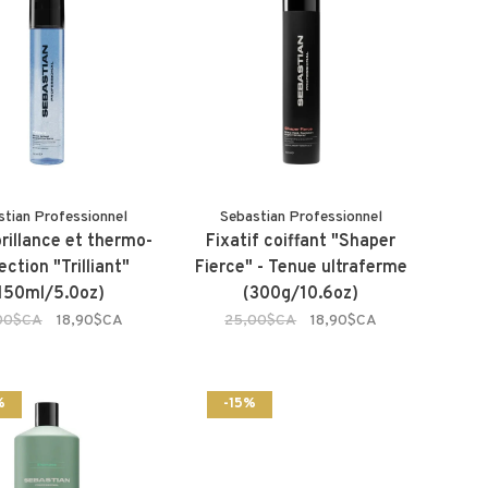
stian Professionnel
Sebastian Professionnel
rillance et thermo-
Fixatif coiffant "Shaper
ection "Trilliant"
Fierce" - Tenue ultraferme
150ml/5.0oz)
(300g/10.6oz)
00$CA
18,90$CA
25,00$CA
18,90$CA
%
-15%