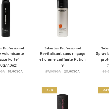
an Professionnel
Sebastian Professionnel
Seba
 volumisante
Revitalisant sans rinçage
Spray b
sse Forte"
et crème coiffante Potion
prot
0g/7.0oz)
9
(
$CA
18,90$CA
27,00$CA
20,90$CA
25,
-50%
-24