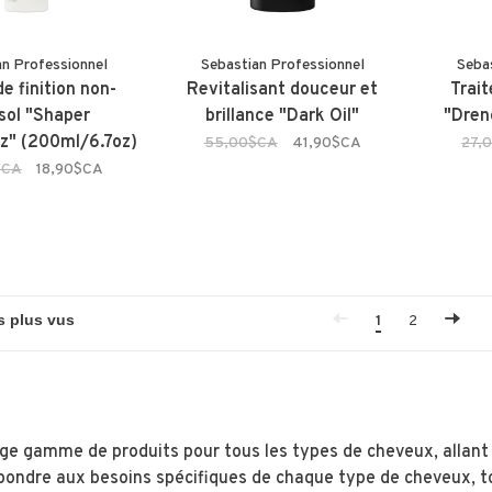
an Professionnel
Sebastian Professionnel
Seba
de finition non-
Revitalisant douceur et
Trai
sol "Shaper
brillance "Dark Oil"
"Dren
tz" (200ml/6.7oz)
55,00$CA
41,90$CA
27,
$CA
18,90$CA
1
2
e gamme de produits pour tous les types de cheveux, allant de
ondre aux besoins spécifiques de chaque type de cheveux, to