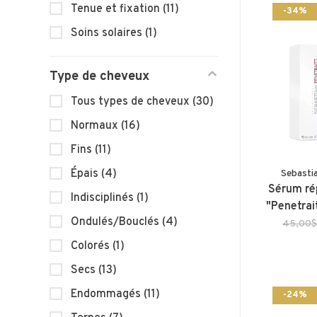
Tenue et fixation
(11)
-34%
Soins solaires
(1)
Type de cheveux
Tous types de cheveux
(30)
Normaux
(16)
Fins
(11)
Épais
(4)
Sebasti
Sérum ré
Indisciplinés
(1)
"Penetrai
Ondulés/Bouclés
(4)
45,00
Colorés
(1)
Secs
(13)
Endommagés
(11)
-24%