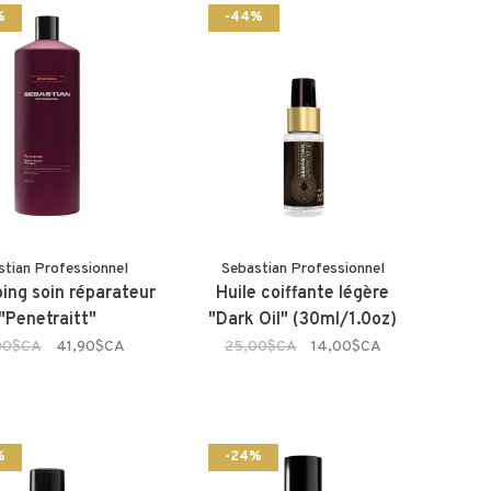
%
-44%
stian Professionnel
Sebastian Professionnel
ng soin réparateur
Huile coiffante légère
"Penetraitt"
"Dark Oil" (30ml/1.0oz)
00$CA
41,90$CA
25,00$CA
14,00$CA
%
-24%