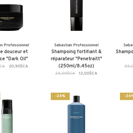
an Professionnel
Sebastian Professionnel
Seba
e douceur et
Shampoing fortifiant &
Shampoi
nce "Dark Oil"
réparateur "Penetraitt"
(250ml/8.45oz)
$CA
20,90$CA
55,
24,00$CA
12,00$CA
-24%
-24