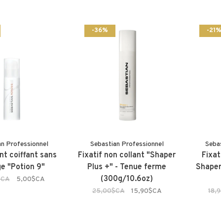
-36%
-21
an Professionnel
Sebastian Professionnel
Seba
nt coiffant sans
Fixatif non collant "Shaper
Fixat
ge "Potion 9"
Plus +" - Tenue ferme
Shaper
(300g/10.6oz)
$CA
5,00$CA
25,00$CA
15,90$CA
18,