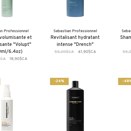
an Professionnel
Sebastian Professionnel
Seba
volumisante et
Revitalisant hydratant
Sham
ssante "Volupt"
intense "Drench"
0ml/6.4oz)
55,00$CA
41,90$CA
55,
$CA
18,90$CA
-24%
-48