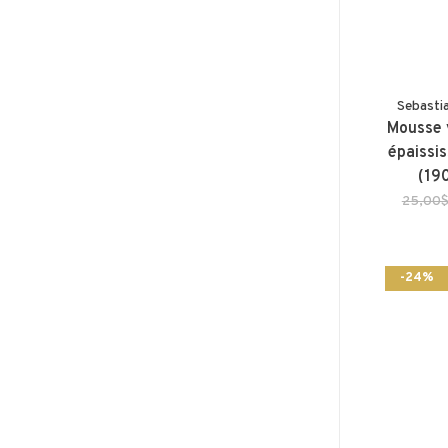
Sebasti
Mousse 
épaissi
(19
25,00
-24%