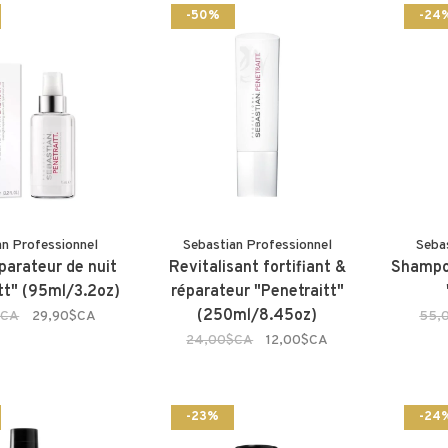
-50%
-24
an Professionnel
Sebastian Professionnel
Seba
parateur de nuit
Revitalisant fortifiant &
Shampoi
tt" (95ml/3.2oz)
réparateur "Penetraitt"
(250ml/8.45oz)
$CA
29,90$CA
55,
24,00$CA
12,00$CA
-23%
-24