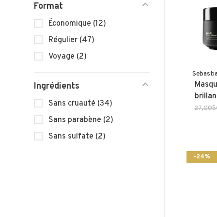
Format
Économique
(12)
Régulier
(47)
Voyage
(2)
Sebasti
Masqu
Ingrédients
brilla
Sans cruauté
(34)
27,00
Sans parabène
(2)
Sans sulfate
(2)
-24%