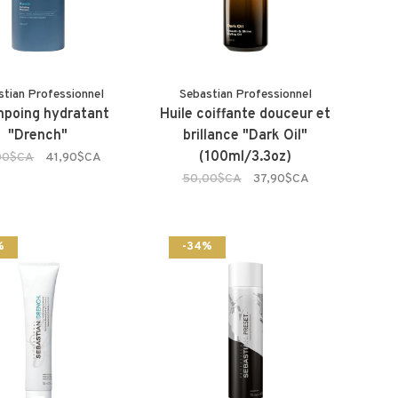
stian Professionnel
Sebastian Professionnel
poing hydratant
Huile coiffante douceur et
"Drench"
brillance "Dark Oil"
(100ml/3.3oz)
00$CA
41,90$CA
50,00$CA
37,90$CA
%
-34%