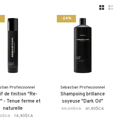
%
-24%
stian Professionnel
Sebastian Professionnel
if de finition "Re-
Shampoing brillance
" - Tenue ferme et
soyeuse "Dark Oil"
naturelle
55,00$CA
41,90$CA
90$CA
14,90$CA