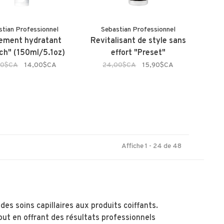
stian Professionnel
Sebastian Professionnel
tement hydratant
Revitalisant de style sans
ch" (150ml/5.1oz)
effort "Preset"
00$CA
14,00$CA
24,00$CA
15,90$CA
Affiche 1 - 24 de 48
s soins capillaires aux produits coiffants.
ut en offrant des résultats professionnels