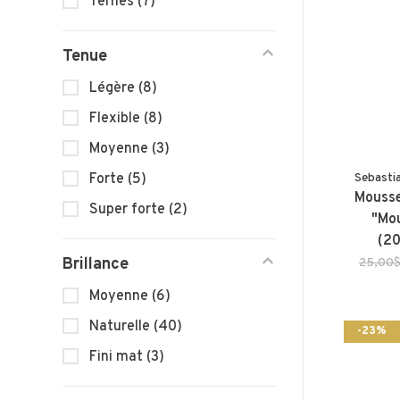
Ternes
(7)
Tenue
Légère
(8)
Flexible
(8)
Moyenne
(3)
Sebasti
Forte
(5)
Mousse
Super forte
(2)
"Mou
(20
Brillance
25,00
Moyenne
(6)
Naturelle
(40)
-23%
Fini mat
(3)