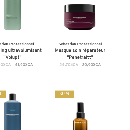
stian Professionnel
Sebastian Professionnel
ng ultravolumisant
Masque soin réparateur
"Volupt"
"Penetraitt"
00$CA
41,90$CA
24,70$CA
20,90$CA
%
-24%