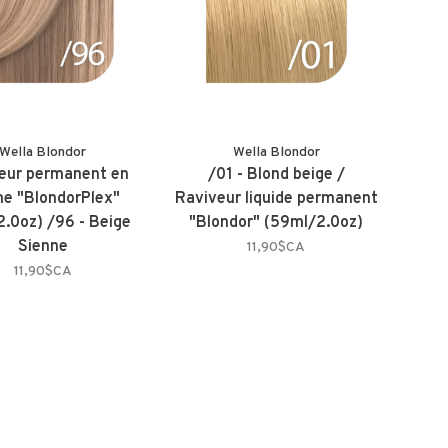
Wella Blondor
Wella Blondor
eur permanent en
/01 - Blond beige /
e "BlondorPlex"
Raviveur liquide permanent
2.0oz) /96 - Beige
"Blondor" (59ml/2.0oz)
Sienne
11,90$CA
11,90$CA