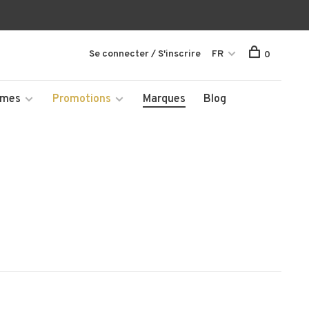
Se connecter / S'inscrire
FR
0
mmes
Promotions
Marques
Blog