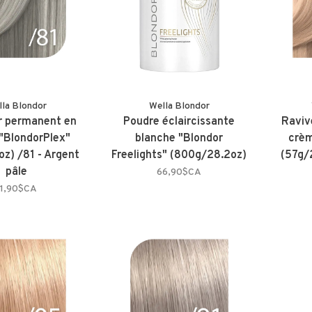
lla Blondor
Wella Blondor
r permanent en
Poudre éclaircissante
Raviv
"BlondorPlex"
blanche "Blondor
crèm
oz) /81 - Argent
Freelights" (800g/28.2oz)
(57g/
pâle
66,90$CA
11,90$CA