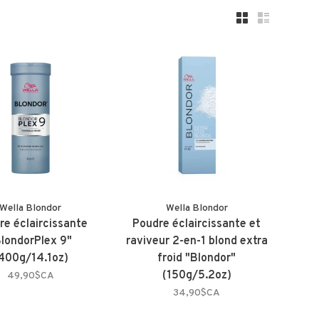
Wella Blondor
Wella Blondor
re éclaircissante
Poudre éclaircissante et
londorPlex 9"
raviveur 2-en-1 blond extra
400g/14.1oz)
froid "Blondor"
(150g/5.2oz)
49,90$CA
34,90$CA