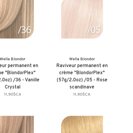
Wella Blondor
Wella Blondor
eur permanent en
Raviveur permanent en
e "BlondorPlex"
crème "BlondorPlex"
.0oz) /36 - Vanille
(57g/2.0oz) /05 - Rose
Crystal
scandinave
11,90$CA
11,90$CA