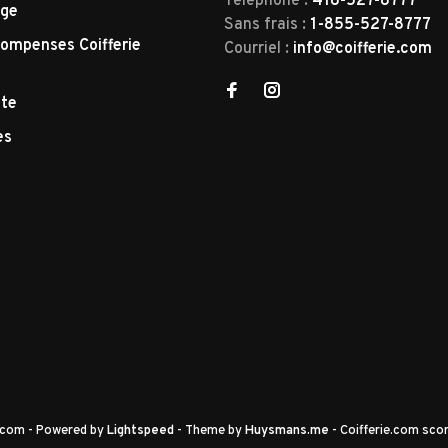
Téléphone :
418-527-8777
nge
Sans frais :
1-855-527-8777
ompenses Coifferie
Courriel :
info@coifferie.com
tte
es
e.com
- Powered by
Lightspeed
- Theme by
Huysmans.me
-
Coifferie.com
scor