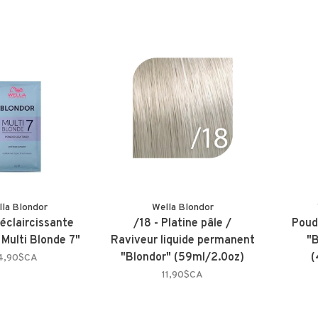
lla Blondor
Wella Blondor
éclaircissante
/18 - Platine pâle /
Poud
 Multi Blonde 7"
Raviveur liquide permanent
"B
"Blondor" (59ml/2.0oz)
(
4,90$CA
11,90$CA