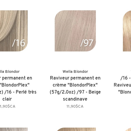
lla Blondor
Wella Blondor
r permanent en
Raviveur permanent en
/16 -
"BlondorPlex"
crème "BlondorPlex"
Raviveu
) /16 - Perlé très
(57g/2.0oz) /97 - Beige
"Blon
clair
scandinave
11,90$CA
11,90$CA