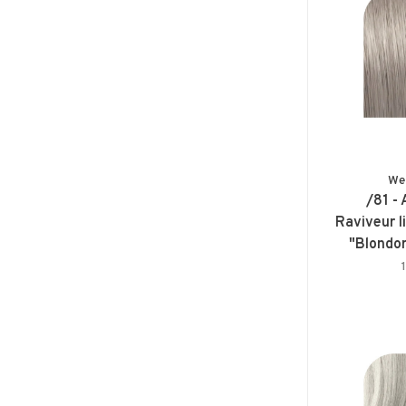
We
/81 - 
Raviveur 
"Blondo