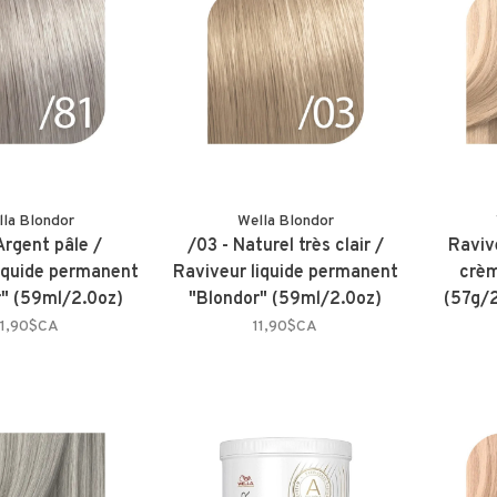
lla Blondor
Wella Blondor
Argent pâle /
/03 - Naturel très clair /
Raviv
liquide permanent
Raviveur liquide permanent
crèm
r" (59ml/2.0oz)
"Blondor" (59ml/2.0oz)
(57g/2
11,90$CA
11,90$CA