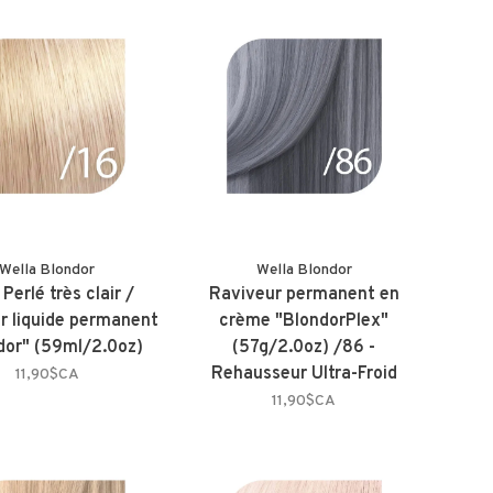
Wella Blondor
Wella Blondor
 Perlé très clair /
Raviveur permanent en
r liquide permanent
crème "BlondorPlex"
dor" (59ml/2.0oz)
(57g/2.0oz) /86 -
Rehausseur Ultra-Froid
11,90$CA
11,90$CA