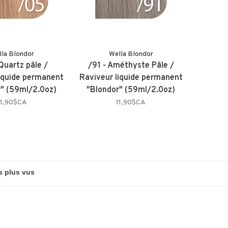
lla Blondor
Wella Blondor
Quartz pâle /
/91 - Améthyste Pâle /
liquide permanent
Raviveur liquide permanent
r" (59ml/2.0oz)
"Blondor" (59ml/2.0oz)
11,90$CA
11,90$CA