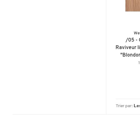
We
/05 - 
Raviveur 
"Blondo
Trier par: