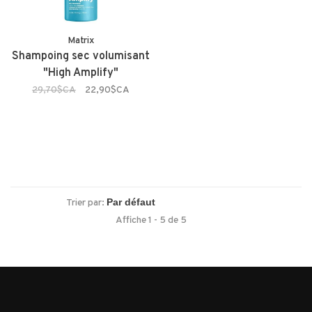
Matrix
Shampoing sec volumisant
"High Amplify"
29,70$CA
22,90$CA
Trier par:
Affiche 1 - 5 de 5