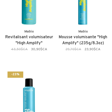
Matrix
Matrix
Revitalisant volumisateur
Mousse volumisante "High
"High Amplify"
Amplify" (235g/8.3oz)
43,50$CA
30,90$CA
29,70$CA
23,90$CA
-23%