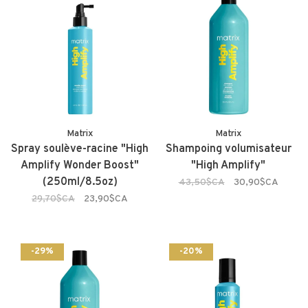
Matrix
Matrix
Spray soulève-racine "High
Shampoing volumisateur
Amplify Wonder Boost"
"High Amplify"
(250ml/8.5oz)
43,50$CA
30,90$CA
29,70$CA
23,90$CA
-29%
-20%