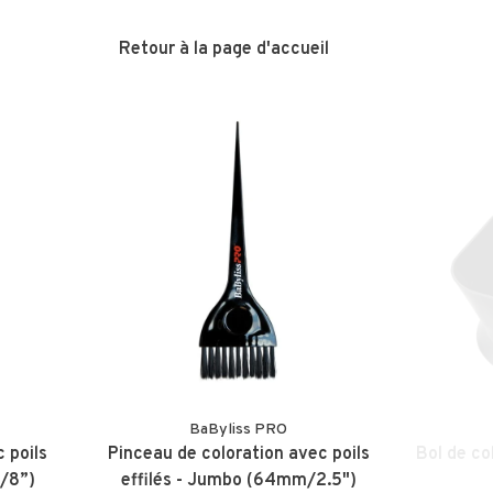
Retour à la page d'accueil
BaByliss PRO
 poils
Pinceau de coloration avec poils
Bol de co
5/8”)
effilés - Jumbo (64mm/2.5")