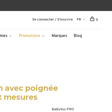
Se connecter / S'inscrire
FR
0
mmes
Promotions
Marques
Blog
on avec poignée
t mesures
BaByliss PRO