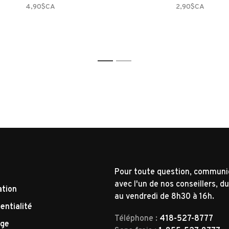
4,90$CA
2,90$CA
1
2
Pour toute question, commun
avec l'un de nos conseillers, du
ation
au vendredi de 8h30 à 16h.
entialité
Téléphone :
418-527-8777
nge