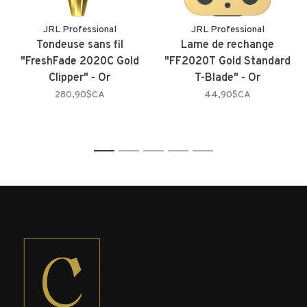
JRL Professional
JRL Professional
Tondeuse sans fil
Lame de rechange
"FreshFade 2020C Gold
"FF2020T Gold Standard
Clipper" - Or
T-Blade" - Or
280,90$CA
44,90$CA
1
2
3
4
5