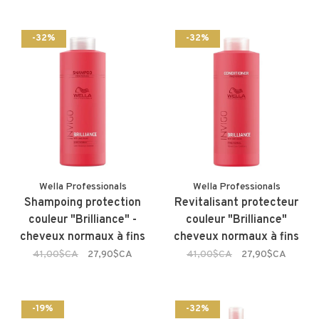
-32%
-32%
Wella Professionals
Wella Professionals
Shampoing protection
Revitalisant protecteur
couleur "Brilliance" -
couleur "Brilliance"
cheveux normaux à fins
cheveux normaux à fins
41,00$CA
27,90$CA
41,00$CA
27,90$CA
-19%
-32%