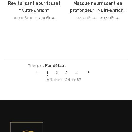
Revitalisant nourrissant
Masque nourrissant en
"Nutri-Enrich"
profondeur "Nutri-Enrich"
41,00$CA
27,90$CA
38,00$CA
30,90$CA
Trier par:
1
2
3
4
Affiche 1 - 24 de 87