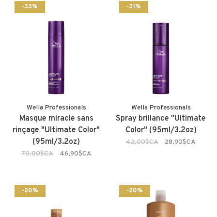
-33%
-31%
Wella Professionals
Wella Professionals
Masque miracle sans
Spray brillance "Ultimate
rinçage "Ultimate Color"
Color" (95ml/3.2oz)
(95ml/3.2oz)
42,00$CA
28,90$CA
70,00$CA
46,90$CA
-20%
-20%