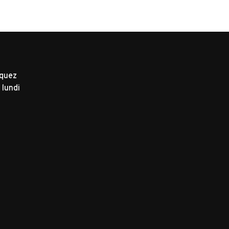
iquez
 lundi