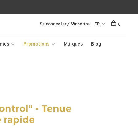
Se connecter / S'inscrire
FR
0
mmes
Promotions
Marques
Blog
Control" - Tenue
 rapide