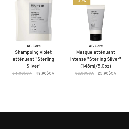
-19%
AG Care
AG Care
Shampoing violet
Masque atténuant
atténuant "Sterling
intense "Sterling Silver"
Silver"
(148ml/5.0oz)
64,00$CA
49,90$CA
32,00$CA
25,90$CA
1
2
3