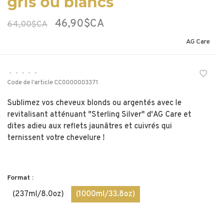
gris ou blancs
46,90$CA
64,00$CA
AG Care
•
•
•
•
•
Code de l'article
CC0000003371
Sublimez vos cheveux blonds ou argentés avec le
revitalisant atténuant "Sterling Silver" d'AG Care et
dites adieu aux reflets jaunâtres et cuivrés qui
ternissent votre chevelure !
Format :
(237ml/8.0oz)
(1000ml/33.8oz)