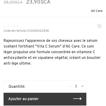
23,90$CA
28,00$CA
AG Care
•
•
•
•
•
Code de l'article
CC0000022936
Rajeunissez l'apparence de vos cheveux avec le sérum
scellant fortifiant "Vita C Serum" d'AG Care. Ce soin
léger propulse une formule concentrée en vitamine C
antioxydante et en squalane végétal, créant un bouclier
anti-âge ultime.
-
+
Quantité:
Ajouter au panier