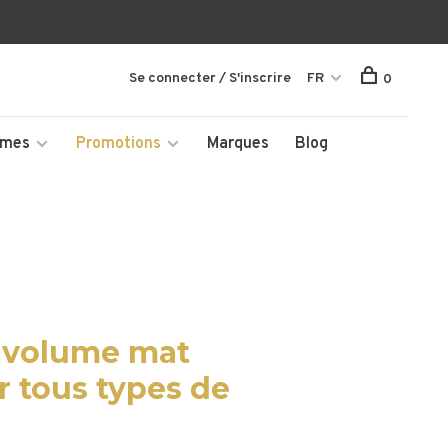
Se connecter / S'inscrire
FR
0
mmes
Promotions
Marques
Blog
t volume mat
r tous types de