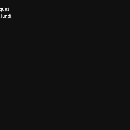
iquez
 lundi