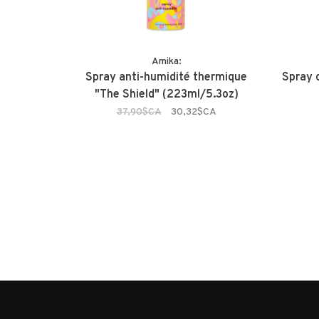
Amika:
Spray anti-humidité thermique
Spray c
"The Shield" (223ml/5.3oz)
37,90$CA
30,32$CA