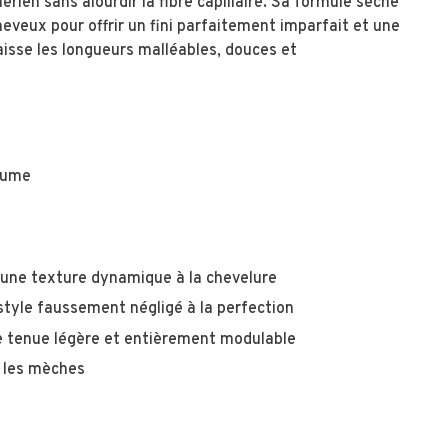
ien sans alourdir la fibre capillaire. Sa formule sèche
heveux pour offrir un fini parfaitement imparfait et une
 laisse les longueurs malléables, douces et
olume
une texture dynamique à la chevelure
style faussement négligé à la perfection
ne tenue légère et entièrement modulable
r les mèches