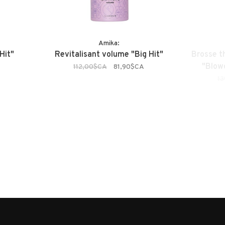
Amika:
Hit"
Revitalisant volume "Big Hit"
Brosse t
"Blow
112,00$CA
81,90$CA
1