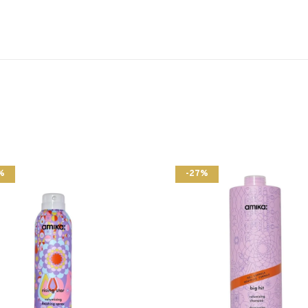
%
-27%