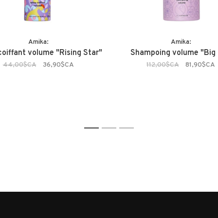
Amika:
Amika:
oiffant volume "Rising Star"
Shampoing volume "Big 
44,00$CA
36,90$CA
112,00$CA
81,90$CA
1
2
3