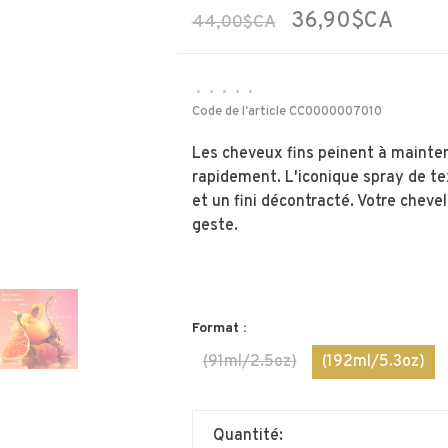
36,90$CA
44,00$CA
•
•
•
•
•
Code de l'article
CC0000007010
Les cheveux fins peinent à mainte
rapidement. L'iconique spray de t
et un fini décontracté. Votre cheve
geste.
Format :
(91ml/2.5oz)
(192ml/5.3oz)
Quantité: