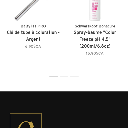
BaByliss PRO
Schwarzkopf Bonacure
Clé de tube à coloration -
Spray-baume "Color
Argent
Freeze pH 4.5"
(200ml/6.8oz)
6,90$CA
15,90$CA
1
2
3