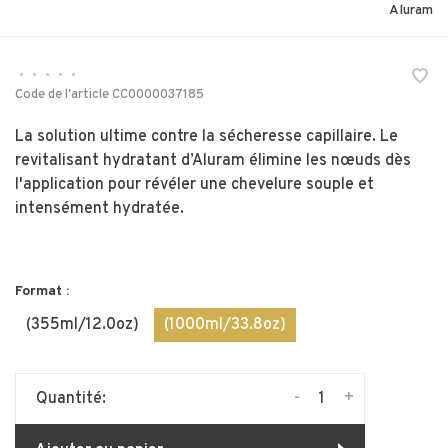
Aluram
•
•
•
•
•
Code de l'article
CC0000037185
La solution ultime contre la sécheresse capillaire. Le
revitalisant hydratant d’Aluram élimine les nœuds dès
l'application pour révéler une chevelure souple et
intensément hydratée.
Format :
(355ml/12.0oz)
(1000ml/33.8oz)
-
+
Quantité: