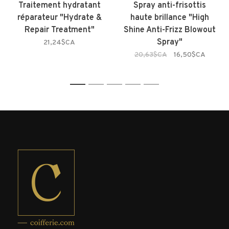
Traitement hydratant
Spray anti-frisottis
réparateur "Hydrate &
haute brillance "High
Repair Treatment"
Shine Anti-Frizz Blowout
Spray"
21,24$CA
20,63$CA
16,50$CA
1
2
3
4
5