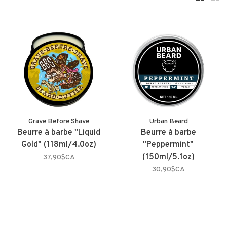
Grave Before Shave
Urban Beard
Beurre à barbe "Liquid
Beurre à barbe
Gold" (118ml/4.0oz)
"Peppermint"
(150ml/5.1oz)
37,90$CA
30,90$CA