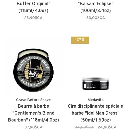
Butter Original"
"Balsam Eclipse"
(118ml/4.0oz)
(100ml/3.4oz)
23,90$CA
33,00$CA
-27%
Grave Before Shave
Medavita
Beurre à barbe
Cire disciplinante spéciale
"Gentlemen's Blend
barbe "Idol Man Dress"
Bourbon" (118ml/4.0oz)
(50ml/1.69oz)
37,90$CA
34,00$CA
24,90$CA