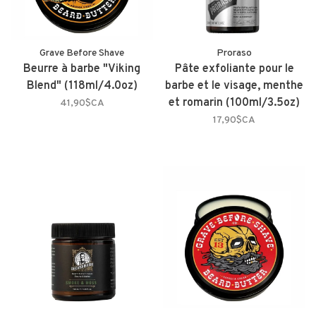
Grave Before Shave
Proraso
Beurre à barbe "Viking
Pâte exfoliante pour le
Blend" (118ml/4.0oz)
barbe et le visage, menthe
et romarin (100ml/3.5oz)
41,90$CA
17,90$CA