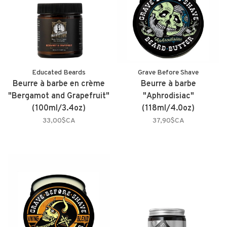
Educated Beards
Grave Before Shave
Beurre à barbe en crème
Beurre à barbe
"Bergamot and Grapefruit"
"Aphrodisiac"
(100ml/3.4oz)
(118ml/4.0oz)
33,00$CA
37,90$CA