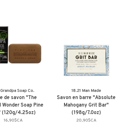
 Grandpa Soap Co.
18.21 Man Made
e de savon "The
Savon en barre "Absolute
al Wonder Soap Pine
Mahogany Grit Bar"
" (120g/4.25oz)
(198g/7.0oz)
16,90$CA
20,90$CA