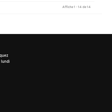
Affiche 1 - 14 de 14
iquez
 lundi