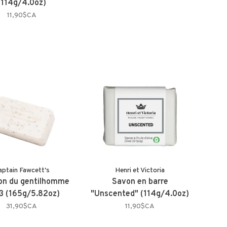
(114g/4.0oz)
11,90$CA
aptain Fawcett's
Henri et Victoria
on du gentilhomme
Savon en barre
3 (165g/5.82oz)
"Unscented" (114g/4.0oz)
31,90$CA
11,90$CA