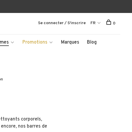
Se connecter / S'inscrire
FR
0
mmes
Promotions
Marques
Blog
on
ettoyants corporels,
s encore, nos barres de