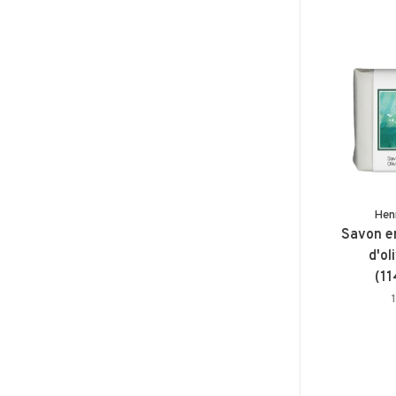
Henr
Savon en
d'ol
(11