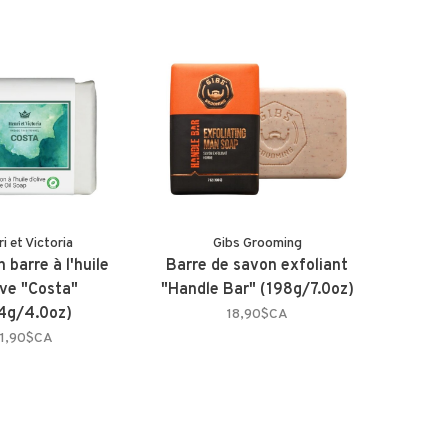
i et Victoria
Gibs Grooming
 barre à l'huile
Barre de savon exfoliant
ive "Costa"
"Handle Bar" (198g/7.0oz)
4g/4.0oz)
18,90$CA
11,90$CA