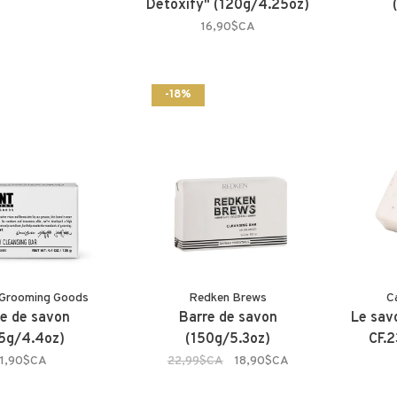
Detoxify" (120g/4.25oz)
16,90$CA
-18%
Grooming Goods
Redken Brews
C
e de savon
Barre de savon
Le sav
5g/4.4oz)
(150g/5.3oz)
CF.2
11,90$CA
22,99$CA
18,90$CA