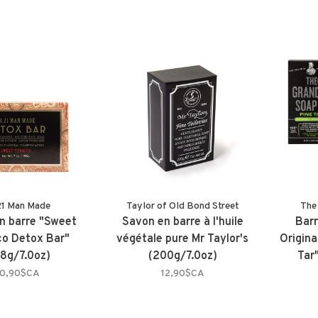
21 Man Made
Taylor of Old Bond Street
The
n barre "Sweet
Savon en barre à l'huile
Barr
o Detox Bar"
végétale pure Mr Taylor's
Origin
98g/7.0oz)
(200g/7.0oz)
Tar
0,90$CA
12,90$CA