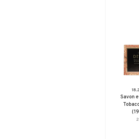
18.
Savon e
Tobacc
(1
2