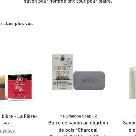
savon pour homme ont tout pour plaire.
par:
 bière - La Fière-
The Grandpa Soap Co.
H
Barre de savon au charbon
Savon 
Pet
de bois "Charcoal
d'o
8,90$CA