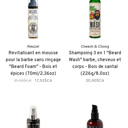
Reuzel
Cheech & Chong
Revitalisant en mousse
Shampoing 3 en 1 "Beard
pour la barbe sans rinçage
Wash" barbe, cheveux et
"Beard Foam" - Bois et
corps - Bois de santal
épices (70ml/2.36oz)
(226g/8.0oz)
21,90$CA
17,52$CA
20,90$CA