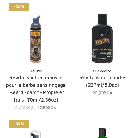
-20%
Reuzel
Suavecito
Revitalisant en mousse
Revitalisant à barbe
pour la barbe sans rinçage
(237ml/8.0oz)
"Beard Foam" - Propre et
20,90$CA
frais (70ml/2.36oz)
21,90$CA
17,52$CA
-20%