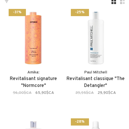
-31%
-25%
Amika:
Paul Mitchell
Revitalisant signature
Revitalisant classique "The
"Normcore"
Detangler"
96,00$CA
65,90$CA
39,95$CA
29,90$CA
-28%