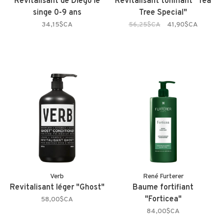
Revitalisant de Diego le
Revitalisant tonifiant "Tea
singe 0-9 ans
Tree Special"
34,15$CA
56,25$CA
41,90$CA
Verb
René Furterer
Revitalisant léger "Ghost"
Baume fortifiant
"Forticea"
58,00$CA
84,00$CA