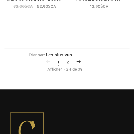
72,00$CA
52,90$CA
13,90$CA
Trier par:
1
2
Affiche 1 - 24 de 39