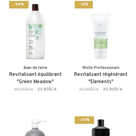
-34%
-16%
Bain de terre
Wella Professionals
Revitalisant équilibrant
Revitalisant régénérant
"Green Meadow"
"Elements"
35,95$CA
23,90$CA
25,00$CA
20,90$CA
-24%