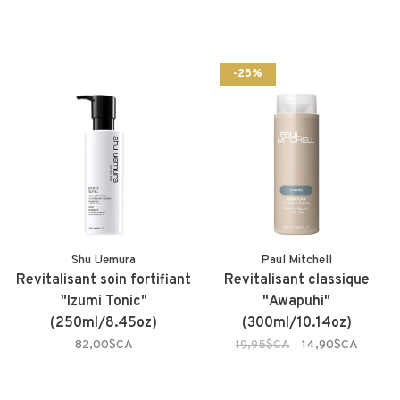
-25%
Shu Uemura
Paul Mitchell
Revitalisant soin fortifiant
Revitalisant classique
"Izumi Tonic"
"Awapuhi"
(250ml/8.45oz)
(300ml/10.14oz)
82,00$CA
19,95$CA
14,90$CA