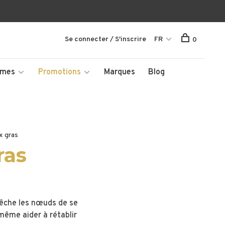
Se connecter / S'inscrire
FR
0
mmes
Promotions
Marques
Blog
x gras
ras
pêche les nœuds de se
même aider à rétablir