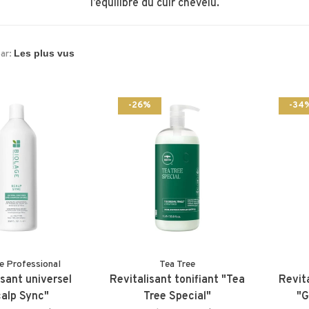
l’équilibre du cuir chevelu.
par:
-26%
-34
e Professional
Tea Tree
isant universel
Revitalisant tonifiant "Tea
Revita
alp Sync"
Tree Special"
"G