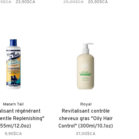
95$CA
23,90$CA
25,00$CA
20,90$CA
Mane'n Tail
Royal
alisant régénérant
Revitalisant contrôle
entle Replenishing"
cheveux gras "Oily Hair
355ml/12.0oz)
Control" (300ml/10.1oz)
9,90$CA
37,00$CA