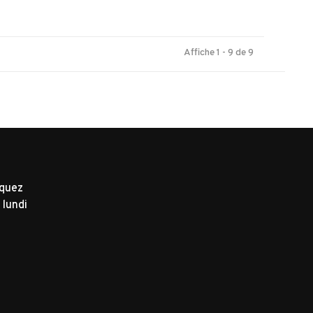
Affiche 1 - 9 de 9
iquez
 lundi