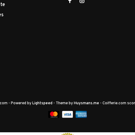
tte
es
e.com
- Powered by
Lightspeed
- Theme by
Huysmans.me
-
Coifferie.com
scor