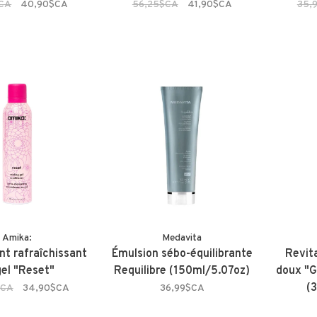
CA
40,90$CA
56,25$CA
41,90$CA
35,
Amika:
Medavita
nt rafraîchissant
Émulsion sébo-équilibrante
Revit
gel "Reset"
Requilibre (150ml/5.07oz)
doux "G
(
$CA
34,90$CA
36,99$CA