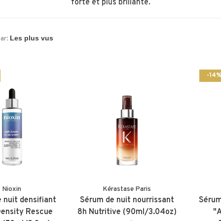
forte et plus brillante.
par:
-14
Nioxin
Kérastase Paris
 nuit densifiant
Sérum de nuit nourrissant
Sérum
Density Rescue
8h Nutritive (90ml/3.04oz)
"A