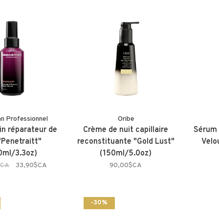
an Professionnel
Oribe
in réparateur de
Crème de nuit capillaire
Sérum 
"Penetraitt"
reconstituante "Gold Lust"
Velo
0ml/3.3oz)
(150ml/5.0oz)
$CA
33,90$CA
90,00$CA
-30%