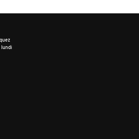
iquez
 lundi