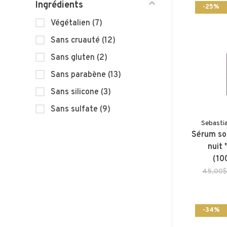
Ingrédients
-25%
Végétalien
(7)
Sans cruauté
(12)
Sans gluten
(2)
Sans parabène
(13)
Sans silicone
(3)
Sans sulfate
(9)
Sebasti
Sérum so
nuit 
(10
45,00
-34%