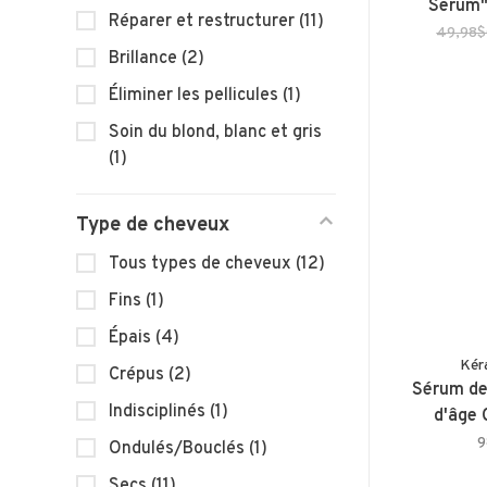
Serum"
Réparer et restructurer
(11)
49,98
Brillance
(2)
Éliminer les pellicules
(1)
Soin du blond, blanc et gris
(1)
Type de cheveux
Tous types de cheveux
(12)
Fins
(1)
Épais
(4)
Kér
Crépus
(2)
Sérum de
Indisciplinés
(1)
d'âge 
9
Ondulés/Bouclés
(1)
Secs
(11)