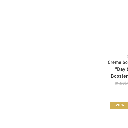
Crème boo
"Day 
Booster
31,50
-20%