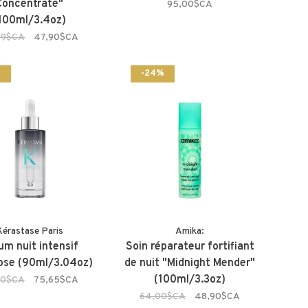
Concentrate"
95,00$CA
100ml/3.4oz)
99$CA
47,90$CA
%
-24%
Kérastase Paris
Amika:
um nuit intensif
Soin réparateur fortifiant
ose (90ml/3.04oz)
de nuit "Midnight Mender"
(100ml/3.3oz)
00$CA
75,65$CA
64,00$CA
48,90$CA