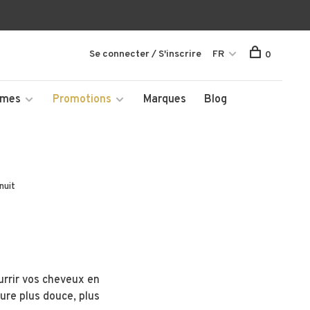
Se connecter / S'inscrire
FR
0
mmes
Promotions
Marques
Blog
nuit
urrir vos cheveux en
re plus douce, plus