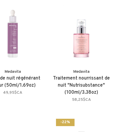
Medavita
Medavita
de nuit régénérant
Traitement nourrissant de
ur (50ml/1.69oz)
nuit "Nutrisubstance"
(100ml/3.38oz)
49,95$CA
58,25$CA
-22%