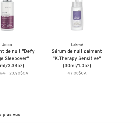
Joico
Lakmé
nt de nuit "Defy
Sérum de nuit calmant
e Sleepover"
"K.Therapy Sensitive"
ml/3.38oz)
(30ml/1.0oz)
$CA
23,90$CA
47,08$CA