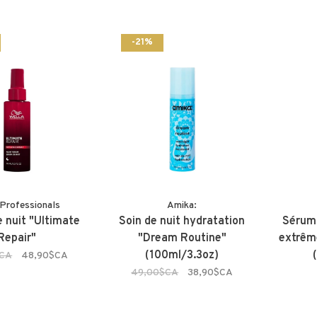
-21%
 Professionals
Amika:
 nuit "Ultimate
Soin de nuit hydratation
Sérum 
Repair"
"Dream Routine"
extrêm
(100ml/3.3oz)
$CA
48,90$CA
49,00$CA
38,90$CA