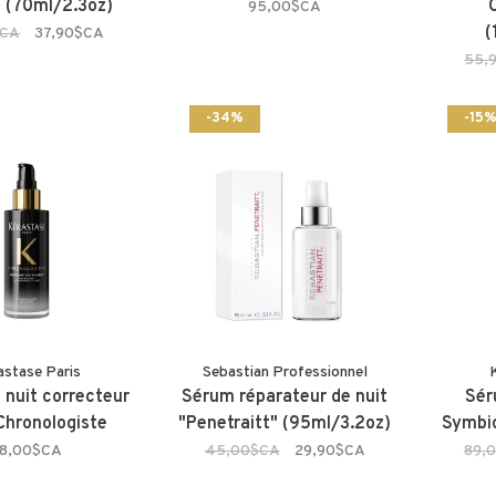
 (70ml/2.3oz)
95,00$CA
(
$CA
37,90$CA
55,
-34%
-15
astase Paris
Sebastian Professionnel
 nuit correcteur
Sérum réparateur de nuit
Sér
Chronologiste
"Penetraitt" (95ml/3.2oz)
Symbi
8,00$CA
45,00$CA
29,90$CA
89,