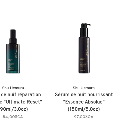
Shu Uemura
Shu Uemura
de nuit réparation
Sérum de nuit nourrissant
e "Ultimate Reset"
"Essence Absolue"
(90ml/3.0oz)
(150ml/5.0oz)
84,00$CA
97,00$CA