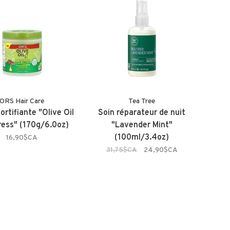
ORS Hair Care
Tea Tree
rtifiante "Olive Oil
Soin réparateur de nuit
ress" (170g/6.0oz)
"Lavender Mint"
(100ml/3.4oz)
16,90$CA
31,75$CA
24,90$CA