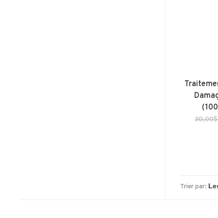
Traiteme
Damag
(100
30,00
Trier par: