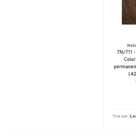
Well
7N/711 
Color
permanen
(42
Trier par: