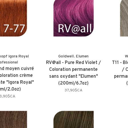
kopf Igora Royal
Goldwell. Elumen
W
ofessional
RV@all - Pure Red Violet /
T11 - Bl
ond moyen cuivré
Coloration permanente
/ 
Coloration crème
sans oxydant "Elumen"
perma
e "Igora Royal"
(200ml/6.7oz)
ml/2.0oz)
37,90$CA
13,90$CA