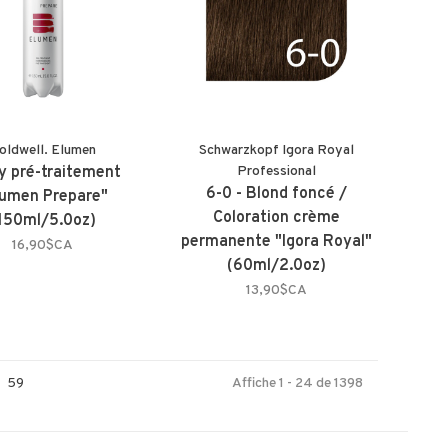
oldwell. Elumen
Schwarzkopf Igora Royal
y pré-traitement
Professional
6-0 - Blond foncé /
lumen Prepare"
Coloration crème
150ml/5.0oz)
permanente "Igora Royal"
16,90$CA
(60ml/2.0oz)
13,90$CA
59
Affiche 1 - 24 de 1398