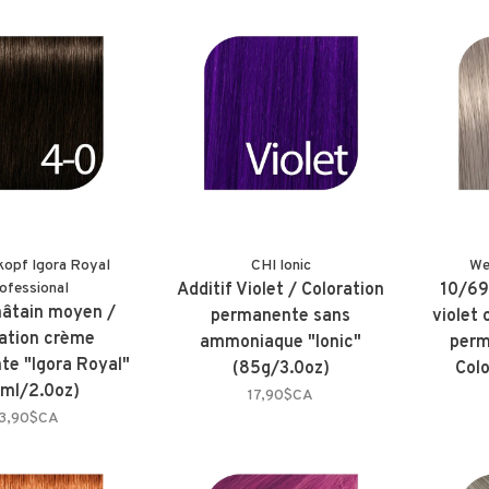
kopf Igora Royal
CHI Ionic
We
ofessional
Additif Violet / Coloration
10/69 
hâtain moyen /
permanente sans
violet 
ation crème
ammoniaque "Ionic"
perm
e "Igora Royal"
(85g/3.0oz)
Col
ml/2.0oz)
17,90$CA
13,90$CA