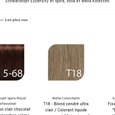
Schwarzkopf Essensity et Igora, Voila et Wella Koleston.
par:
kopf Igora Royal
Wella Colorcharm
G
ofessional
T18 - Blond cendré ultra
Fix
un clair chocolat
clair / Colorant liquide
"