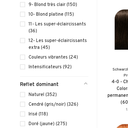
9- Blond très clair
(150)
10- Blond platine
(115)
11- Les super-éclaircissants
(36)
12- Les super-éclaircissants
extra
(45)
Couleurs vibrantes
(24)
Intensificateurs
(92)
Schwarz
Pr
4-0 - C
Reflet dominant
Color
Naturel
(352)
permanent
(60
Cendré (gris/noir)
(326)
Irisé
(118)
Doré (jaune)
(275)