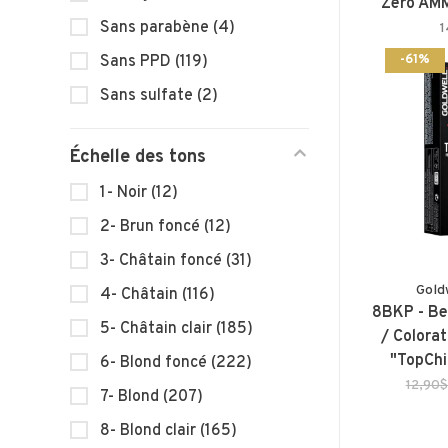
Zero AMM
Sans parabène
(4)
Sans PPD
(119)
-61%
Sans sulfate
(2)
Échelle des tons
1- Noir
(12)
2- Brun foncé
(12)
3- Châtain foncé
(31)
Gold
4- Châtain
(116)
8BKP - Be
5- Châtain clair
(185)
/ Colora
"TopChi
6- Blond foncé
(222)
12,90
7- Blond
(207)
8- Blond clair
(165)