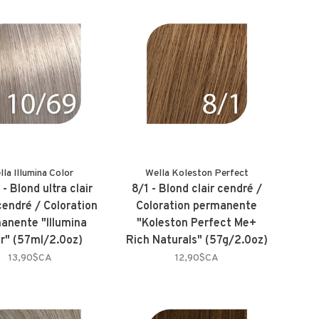
lla Illumina Color
Wella Koleston Perfect
- Blond ultra clair
8/1 - Blond clair cendré /
cendré / Coloration
Coloration permanente
anente "Illumina
"Koleston Perfect Me+
or" (57ml/2.0oz)
Rich Naturals" (57g/2.0oz)
13,90$CA
12,90$CA