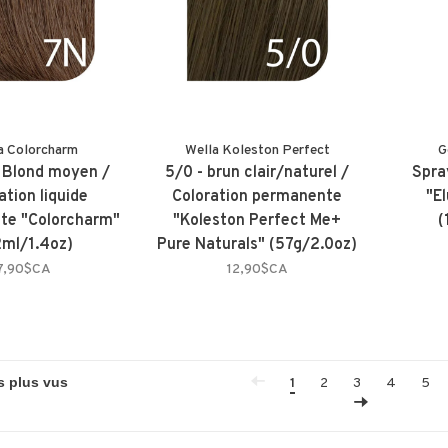
a Colorcharm
Wella Koleston Perfect
G
- Blond moyen /
5/0 - brun clair/naturel /
Spra
ation liquide
Coloration permanente
"E
te "Colorcharm"
"Koleston Perfect Me+
(
ml/1.4oz)
Pure Naturals" (57g/2.0oz)
7,90$CA
12,90$CA
1
2
3
4
5