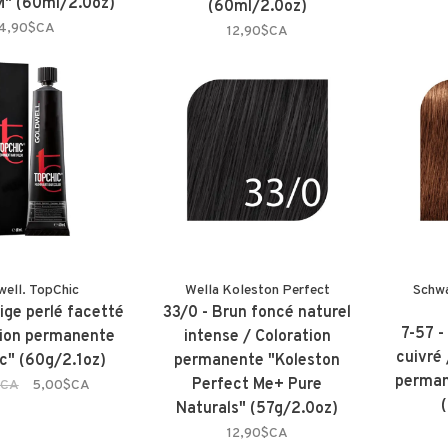
" (60ml/2.0oz)
(60ml/2.0oz)
14,90$CA
12,90$CA
well. TopChic
Wella Koleston Perfect
Schwa
ige perlé facetté
33/0 - Brun foncé naturel
7-57 -
tion permanente
intense / Coloration
cuivré
c" (60g/2.1oz)
permanente "Koleston
perman
Perfect Me+ Pure
$CA
5,00$CA
Naturals" (57g/2.0oz)
12,90$CA