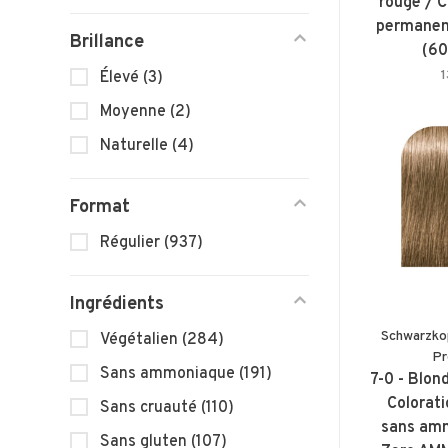
rouge / 
permanent
Brillance
(60
Élevé
(3)
Moyenne
(2)
Naturelle
(4)
Format
Régulier
(937)
Ingrédients
Schwarzko
Végétalien
(284)
Pr
Sans ammoniaque
(191)
7-0 - Blon
Colorat
Sans cruauté
(110)
sans amm
Sans gluten
(107)