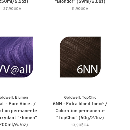
250ml/6.5oz)
"Blondor" (59ml/2.0oz)
27,90$CA
11,90$CA
oldwell. Elumen
Goldwell. TopChic
l - Pure Violet /
6NN - Extra blond foncé /
ation permanente
Coloration permanente
oxydant "Elumen"
"TopChic" (60g/2.1oz)
200ml/6.7oz)
13,90$CA