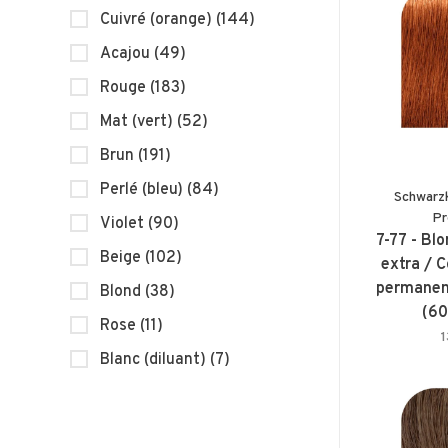
Cuivré (orange)
(144)
Acajou
(49)
Rouge
(183)
Mat (vert)
(52)
Brun
(191)
Perlé (bleu)
(84)
Schwarz
Pr
Violet
(90)
7-77 - Bl
Beige
(102)
extra / 
permanent
Blond
(38)
(60
Rose
(11)
Blanc (diluant)
(7)