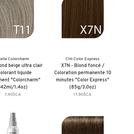
ella Colorcharm
CHI Color Express
ond beige ultra clair
X7N - Blond foncé /
Colorant liquide
Coloration permanente 10
nent "Colorcharm"
minutes "Color Express"
(42ml/1.4oz)
(85g/3.0oz)
7,90$CA
17,90$CA