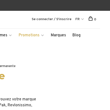
Se connecter / S'inscrire
FR
0
mmes
Promotions
Marques
Blog
permanente
e
Trouvez votre marque
Pak, Revlonissimo,