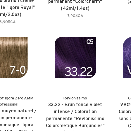
Coloration crème
permanent "Colorcharm"
(
e "Igora Royal"
(42ml/1.4oz)
ml/2.0oz)
7,90$CA
13,90$CA
pf Igora Zero AMM
Revlonissimo
G
ofessional
33.22 - Brun foncé violet
VV@al
d moyen naturel /
intense / Coloration
Color
ion permanente
permanente "Revlonissimo
sans 
oniaque "Igora
Colorsmetique Burgundies"
(