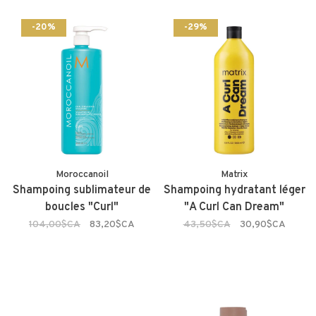
-20%
-29%
Moroccanoil
Matrix
Shampoing sublimateur de
Shampoing hydratant léger
boucles "Curl"
"A Curl Can Dream"
104,00$CA
83,20$CA
43,50$CA
30,90$CA