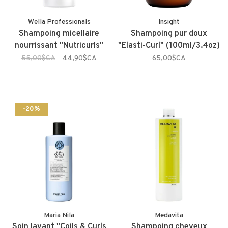
Wella Professionals
Insight
Shampoing micellaire
Shampoing pur doux
nourrissant "Nutricurls"
"Elasti-Curl" (100ml/3.4oz)
55,00$CA
44,90$CA
65,00$CA
-20%
Maria Nila
Medavita
Soin lavant "Coils & Curls
Shampoing cheveux