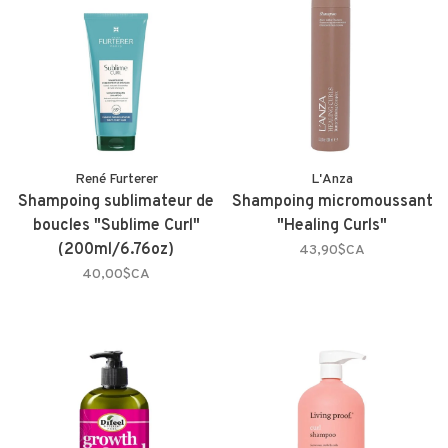
René Furterer
L'Anza
Shampoing sublimateur de
Shampoing micromoussant
boucles "Sublime Curl"
"Healing Curls"
(200ml/6.76oz)
43,90$CA
40,00$CA