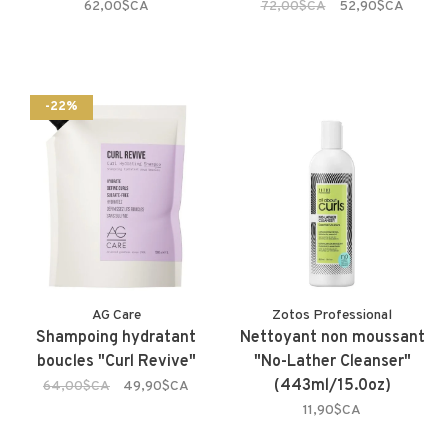
62,00$CA
72,00$CA
52,90$CA
-22%
AG Care
Zotos Professional
Shampoing hydratant
Nettoyant non moussant
boucles "Curl Revive"
"No-Lather Cleanser"
(443ml/15.0oz)
64,00$CA
49,90$CA
11,90$CA