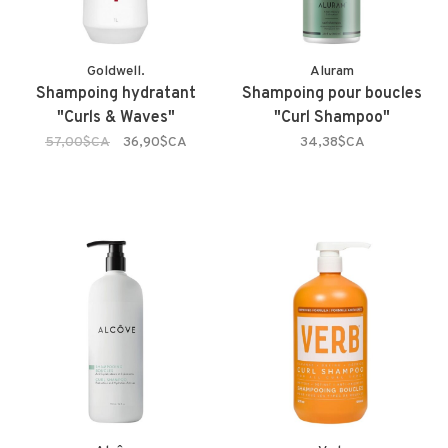
Goldwell.
Aluram
Shampoing hydratant
Shampoing pour boucles
"Curls & Waves"
"Curl Shampoo"
57,00$CA
36,90$CA
34,38$CA