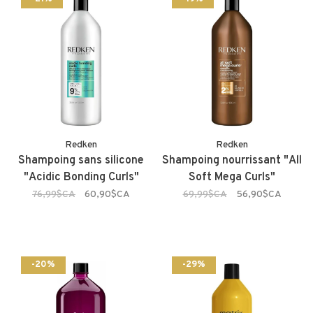
Redken
Redken
Shampoing sans silicone
Shampoing nourrissant "All
"Acidic Bonding Curls"
Soft Mega Curls"
76,99$CA
60,90$CA
69,99$CA
56,90$CA
-20%
-29%