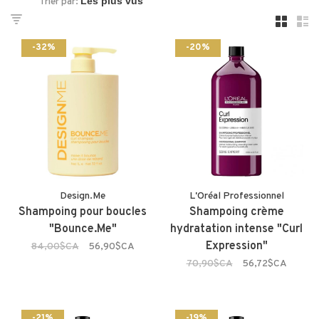
Trier par:
-32%
-20%
Design.Me
L'Oréal Professionnel
Shampoing pour boucles
Shampoing crème
"Bounce.Me"
hydratation intense "Curl
Expression"
84,00$CA
56,90$CA
70,90$CA
56,72$CA
-21%
-19%