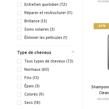
70,90
Entretien quotidien
(72)
Réparer et restructurer
(11)
Brillance
(13)
-20%
Soins solaires
(3)
Éliminer les pellicules
(1)
Type de cheveux
Tous types de cheveux
(73)
Normaux
(60)
Fins
(13)
Épais
(3)
Shampoing
Clean
Colorés
(9)
68,99$
Secs
(18)