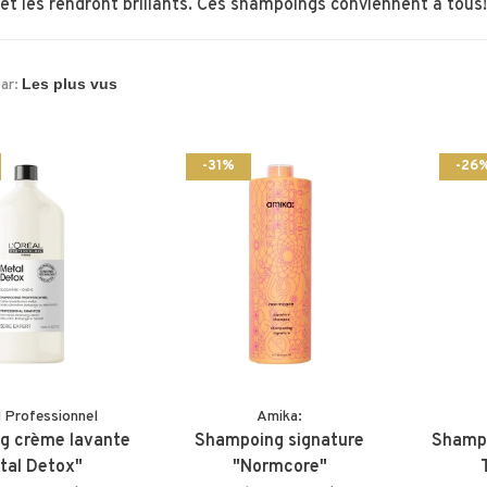
et les rendront brillants. Ces shampoings conviennent à tous!
par:
-31%
-26
l Professionnel
Amika:
g crème lavante
Shampoing signature
Shampo
tal Detox"
"Normcore"