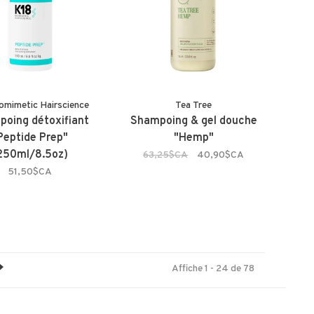
omimetic Hairscience
Tea Tree
oing détoxifiant
Shampoing & gel douche
Peptide Prep"
"Hemp"
250ml/8.5oz)
63,25$CA
40,90$CA
51,50$CA
Affiche 1 - 24 de 78