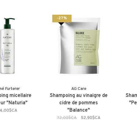
-27%
né Furterer
AG Care
ing micellaire
Shampoing au vinaigre de
Sham
ur "Naturia"
cidre de pommes
"Pe
"Balance"
4,00$CA
72,00$CA
52,90$CA