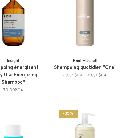
Insight
Paul Mitchell
poing énergisant
Shampoing quotidien "One"
ly Use Energizing
39,95$CA
30,90$CA
Shampoo"
70,00$CA
-35%