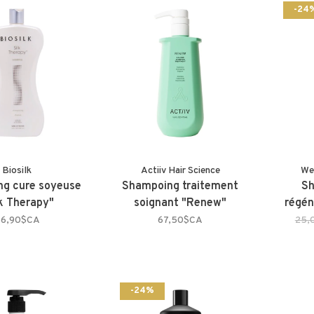
-24
Biosilk
Actiiv Hair Science
We
g cure soyeuse
Shampoing traitement
Sh
lk Therapy"
soignant "Renew"
régén
6,90$CA
67,50$CA
25,
-24%