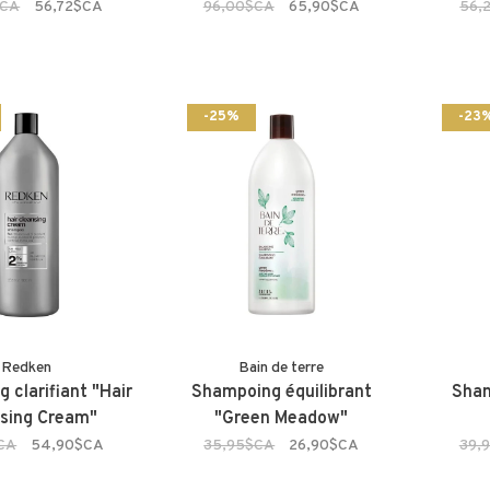
$CA
56,72$CA
96,00$CA
65,90$CA
56,
-25%
-23
Redken
Bain de terre
 clarifiant "Hair
Shampoing équilibrant
Sham
sing Cream"
"Green Meadow"
CA
54,90$CA
35,95$CA
26,90$CA
39,