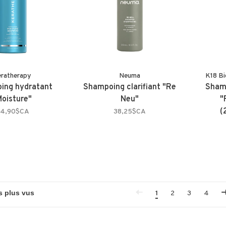
ratherapy
Neuma
K18 Bi
ing hydratant
Shampoing clarifiant "Re
Shamp
Moisture"
Neu"
"
(
4,90$CA
38,25$CA
1
2
3
4