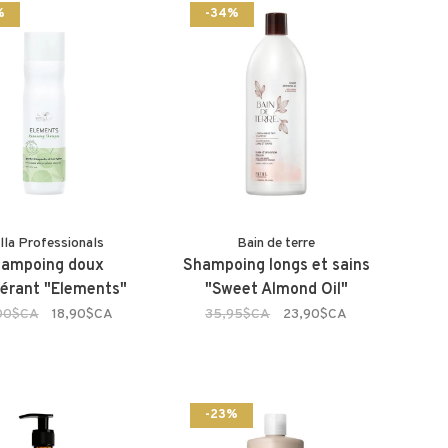
%
-34%
lla Professionals
Bain de terre
ampoing doux
Shampoing longs et sains
érant "Elements"
"Sweet Almond Oil"
00$CA
18,90$CA
35,95$CA
23,90$CA
-23%