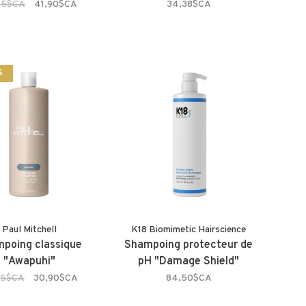
25$CA
41,90$CA
34,38$CA
%
Paul Mitchell
K18 Biomimetic Hairscience
poing classique
Shampoing protecteur de
"Awapuhi"
pH "Damage Shield"
95$CA
30,90$CA
84,50$CA