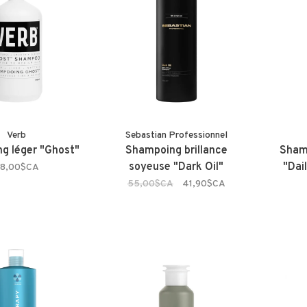
Verb
Sebastian Professionnel
g léger "Ghost"
Shampoing brillance
Sham
soyeuse "Dark Oil"
"Dai
8,00$CA
55,00$CA
41,90$CA