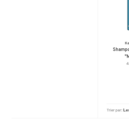
Ke
Shampo
"
4
Trier par: