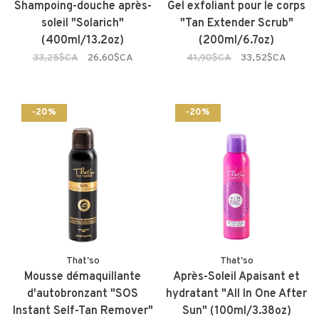
Shampoing-douche après-
Gel exfoliant pour le corps
soleil "Solarich"
"Tan Extender Scrub"
(400ml/13.2oz)
(200ml/6.7oz)
33,25$CA
26,60$CA
41,90$CA
33,52$CA
-20%
-20%
That'so
That'so
Mousse démaquillante
Après-Soleil Apaisant et
d'autobronzant "SOS
hydratant "All In One After
Instant Self-Tan Remover"
Sun" (100ml/3.38oz)