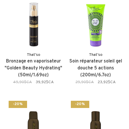
That'so
That'so
Bronzage en vaporisateur
Soin réparateur soleil gel
"Golden Beauty Hydrating"
douche 5 actions
(50ml/1.69oz)
(200ml/6.7oz)
49,90$CA
39,92$CA
29,90$CA
23,92$CA
-20%
-20%