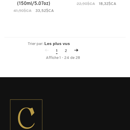
(150ml/5.07oz)
22,90$CA
18,32$CA
41,90$CA
33,52$CA
Trier par:
1
2
Affiche 1 - 24 de 28