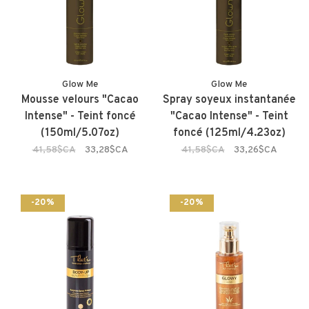
Glow Me
Glow Me
Mousse velours "Cacao
Spray soyeux instantanée
Intense" - Teint foncé
"Cacao Intense" - Teint
(150ml/5.07oz)
foncé (125ml/4.23oz)
41,58$CA
33,28$CA
41,58$CA
33,26$CA
-20%
-20%