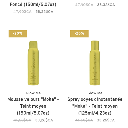
Foncé (150ml/5.07oz)
47,90$CA
38,32$CA
47,90$CA
38,32$CA
-20%
-20%
Glow Me
Glow Me
Mousse velours "Moka" -
Spray soyeux instantanée
Teint moyen
"Moka" - Teint moyen
(150ml/5.07oz)
(125ml/4.23oz)
41,58$CA
33,26$CA
41,58$CA
33,26$CA