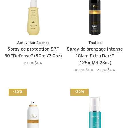
Actiiv Hair Science
That'so
Spray de protection SPF
Spray de bronzage intense
30 "Defense" (90ml/3.0oz)
"Glam Extra Dark"
(125ml/4.23oz)
27,00$CA
49,90$CA
39,92$CA
-20%
-20%