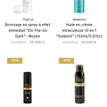
That'so
Medavita
Bronzage en spray à effet
Huile en crème
immédiat "On-The-Go
miraculeuse 10 en 1
Dark" - Moyen
"Solarich" (150ml/5.07oz)
47,90$CA
38,32$CA
36,50$CA
29,20$CA
-20%
-20%