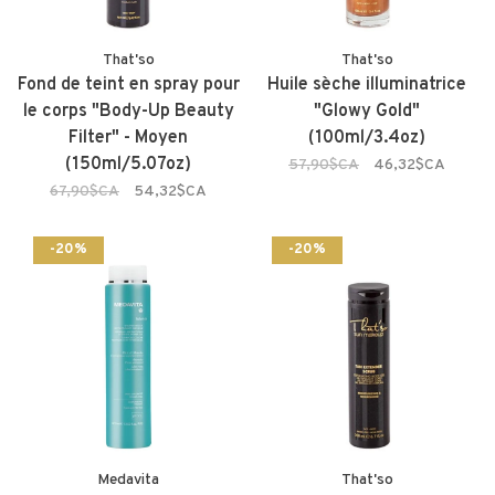
That'so
That'so
Fond de teint en spray pour
Huile sèche illuminatrice
le corps "Body-Up Beauty
"Glowy Gold"
Filter" - Moyen
(100ml/3.4oz)
(150ml/5.07oz)
57,90$CA
46,32$CA
67,90$CA
54,32$CA
-20%
-20%
Medavita
That'so