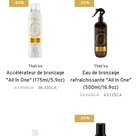
-20%
-20%
That'so
That'so
Accélérateur de bronzage
Eau de bronzage
"All In One" (175ml/5.9oz)
rafraîchissante "All In One"
(500ml/16.9oz)
47,90$CA
38,32$CA
53,90$CA
43,12$CA
-20%