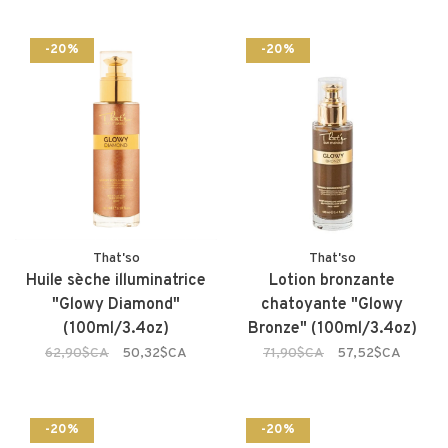
-20%
-20%
That'so
That'so
Huile sèche illuminatrice
Lotion bronzante
"Glowy Diamond"
chatoyante "Glowy
(100ml/3.4oz)
Bronze" (100ml/3.4oz)
62,90$CA
50,32$CA
71,90$CA
57,52$CA
-20%
-20%