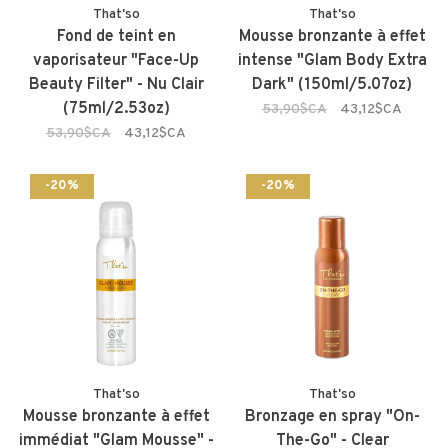
That'so
That'so
Fond de teint en
Mousse bronzante à effet
vaporisateur "Face-Up
intense "Glam Body Extra
Beauty Filter" - Nu Clair
Dark" (150ml/5.07oz)
(75ml/2.53oz)
53,90$CA
43,12$CA
53,90$CA
43,12$CA
-20%
-20%
That'so
That'so
Mousse bronzante à effet
Bronzage en spray "On-
immédiat "Glam Mousse" -
The-Go" - Clear