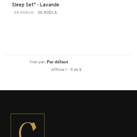
Sleep Set" - Lavande
35,90$CA
26,90$CA
Trier par:
Affiche 1 - 9 de 9