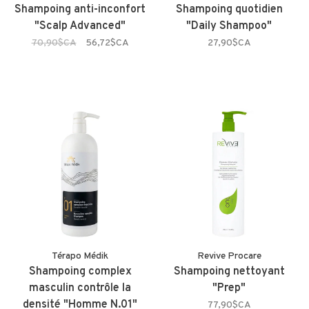
Shampoing anti-inconfort
Shampoing quotidien
"Scalp Advanced"
"Daily Shampoo"
70,90$CA
56,72$CA
27,90$CA
Térapo Médik
Revive Procare
Shampoing complex
Shampoing nettoyant
masculin contrôle la
"Prep"
densité "Homme N.01"
77,90$CA