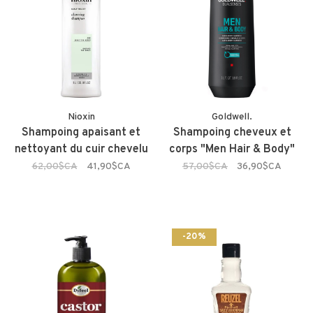
Nioxin
Goldwell.
Shampoing apaisant et
Shampoing cheveux et
nettoyant du cuir chevelu
corps "Men Hair & Body"
62,00$CA
41,90$CA
57,00$CA
36,90$CA
-20%