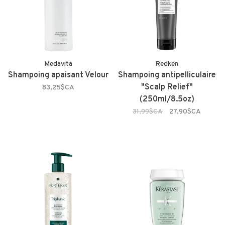
Medavita
Redken
Shampoing apaisant Velour
Shampoing antipelliculaire
"Scalp Relief"
83,25$CA
(250ml/8.5oz)
31,99$CA
27,90$CA