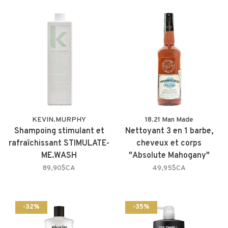
KEVIN.MURPHY
18.21 Man Made
Shampoing stimulant et
Nettoyant 3 en 1 barbe,
rafraîchissant STIMULATE-
cheveux et corps
ME.WASH
"Absolute Mahogany"
89,90$CA
49,95$CA
-32%
-35%