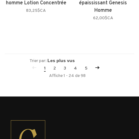
homme Lotion Concentrée
épaississant Genesis
Homme
83,25$CA
62,00$CA
Trier par:
1
2
3
4
5
Affiche 1 - 24 de 98