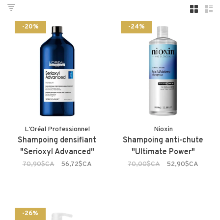
-20%
-24%
L'Oréal Professionnel
Nioxin
Shampoing densifiant
Shampoing anti-chute
"Serioxyl Advanced"
"Ultimate Power"
70,90$CA
56,72$CA
70,00$CA
52,90$CA
-26%