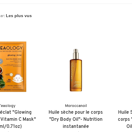
par:
Teaology
Moroccanoil
éclat "Glowing
Huile sèche pour le corps
Huile 
 Vitamin C Mask"
"Dry Body Oil"- Nutrition
corps
ml/0.71oz)
instantanée
Oi