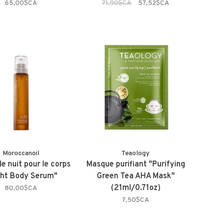
65,00$CA
71,90$CA
57,52$CA
Moroccanoil
Teaology
e nuit pour le corps
Masque purifiant "Purifying
ght Body Serum"
Green Tea AHA Mask"
(21ml/0.71oz)
80,00$CA
7,50$CA