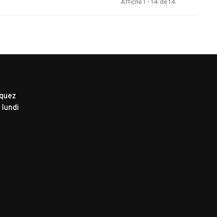
Affiche 1 - 14 de 14
iquez
 lundi