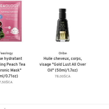
Teaology
Oribe
e hydratant
Huile cheveux, corps,
ing Peach Tea
visage "Gold Lust All Over
ronic Mask"
Oil" (50ml/1.7oz)
ml/0.71oz)
78,00$CA
7,50$CA