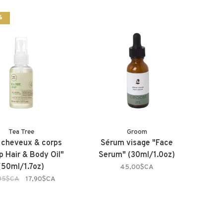
%
Tea Tree
Groom
 cheveux & corps
Sérum visage "Face
 Hair & Body Oil"
Serum" (30ml/1.0oz)
(50ml/1.7oz)
45,00$CA
95$CA
17,90$CA