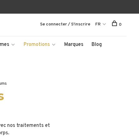
Se connecter / S'inscrire
FR
0
mmes
Promotions
Marques
Blog
rums
s
vec nos traitements et
orps.