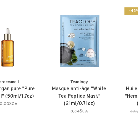
-42
roccanoil
Teaology
argan pure "Pure
Masque anti-âge "White
Huile
l" (50ml/1.7oz)
Tea Peptide Mask"
"Hemp
(21ml/0.71oz)
0,00$CA
8,34$CA
30,