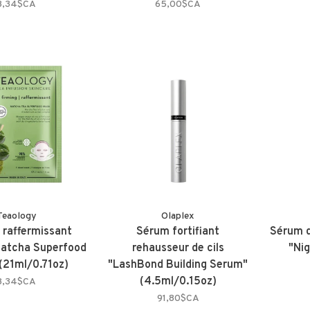
8,34$CA
65,00$CA
Teaology
Olaplex
raffermissant
Sérum fortifiant
Sérum d
Matcha Superfood
rehausseur de cils
"Ni
(21ml/0.71oz)
"LashBond Building Serum"
(4.5ml/0.15oz)
8,34$CA
91,80$CA