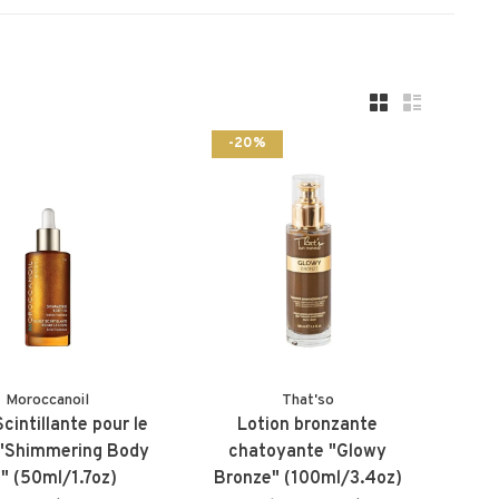
-20%
Moroccanoil
That'so
Scintillante pour le
Lotion bronzante
 "Shimmering Body
chatoyante "Glowy
l" (50ml/1.7oz)
Bronze" (100ml/3.4oz)