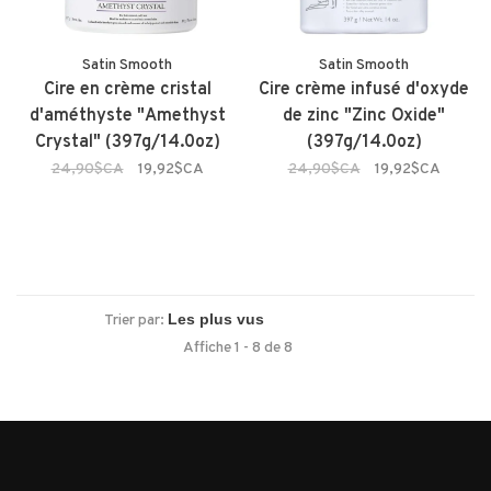
Satin Smooth
Satin Smooth
Cire en crème cristal
Cire crème infusé d'oxyde
d'améthyste "Amethyst
de zinc "Zinc Oxide"
Crystal" (397g/14.0oz)
(397g/14.0oz)
24,90$CA
19,92$CA
24,90$CA
19,92$CA
Trier par:
Affiche 1 - 8 de 8