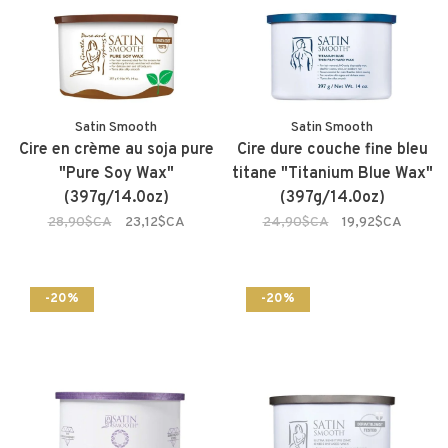
Satin Smooth
Satin Smooth
Cire en crème au soja pure
Cire dure couche fine bleu
"Pure Soy Wax"
titane "Titanium Blue Wax"
(397g/14.0oz)
(397g/14.0oz)
28,90$CA
23,12$CA
24,90$CA
19,92$CA
-20%
-20%