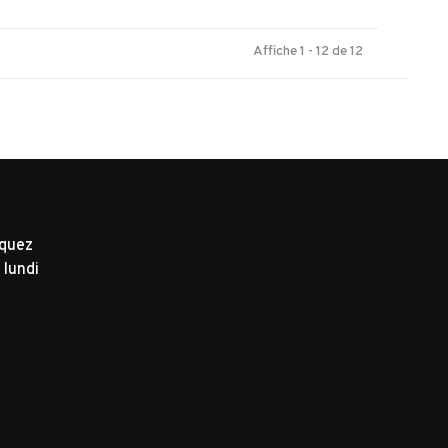
Affiche 1 - 12 de 12
iquez
 lundi