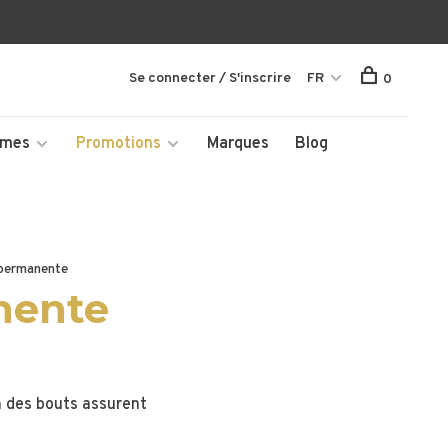
Se connecter / S'inscrire
FR
0
mmes
Promotions
Marques
Blog
 permanente
nente
n des bouts assurent