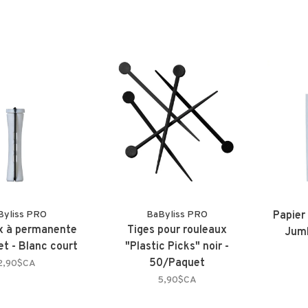
Byliss PRO
BaByliss PRO
Papier
x à permanente
Tiges pour rouleaux
Jumb
t - Blanc court
"Plastic Picks" noir -
50/Paquet
2,90$CA
5,90$CA