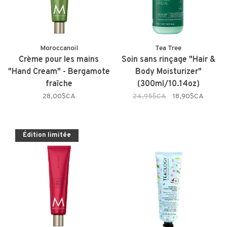
Moroccanoil
Tea Tree
Crème pour les mains
Soin sans rinçage "Hair &
"Hand Cream" - Bergamote
Body Moisturizer"
fraîche
(300ml/10.14oz)
28,00$CA
24,95$CA
18,90$CA
Édition limitée