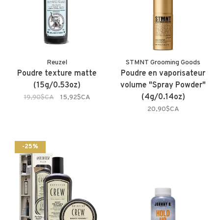
Reuzel
STMNT Grooming Goods
Poudre texture matte
Poudre en vaporisateur
(15g/0.53oz)
volume "Spray Powder"
(4g/0.14oz)
19,90$CA
15,92$CA
20,90$CA
-25%