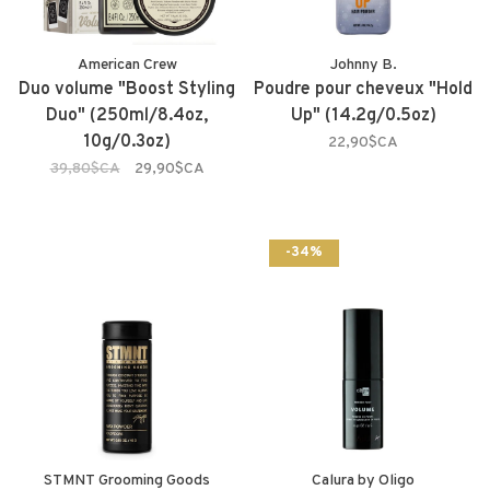
American Crew
Johnny B.
Duo volume "Boost Styling
Poudre pour cheveux "Hold
Duo" (250ml/8.4oz,
Up" (14.2g/0.5oz)
10g/0.3oz)
22,90$CA
39,80$CA
29,90$CA
-34%
STMNT Grooming Goods
Calura by Oligo