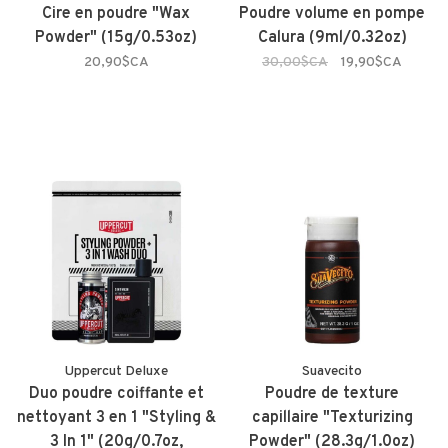
Cire en poudre "Wax
Poudre volume en pompe
Powder" (15g/0.53oz)
Calura (9ml/0.32oz)
20,90$CA
30,00$CA
19,90$CA
Uppercut Deluxe
Suavecito
Duo poudre coiffante et
Poudre de texture
nettoyant 3 en 1 "Styling &
capillaire "Texturizing
3 In 1" (20g/0.7oz,
Powder" (28.3g/1.0oz)