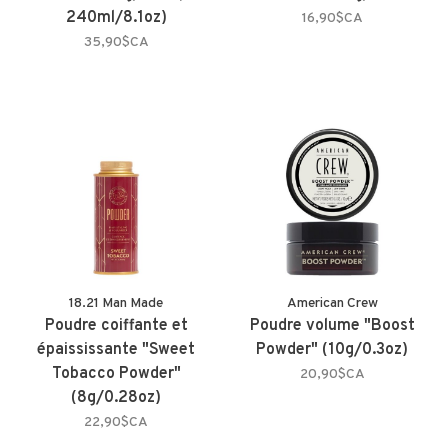
240ml/8.1oz)
16,90$CA
35,90$CA
18.21 Man Made
American Crew
Poudre coiffante et
Poudre volume "Boost
épaississante "Sweet
Powder" (10g/0.3oz)
Tobacco Powder"
20,90$CA
(8g/0.28oz)
22,90$CA