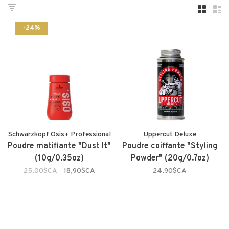
-24%
Schwarzkopf Osis+ Professional
Uppercut Deluxe
Poudre matifiante "Dust It"
Poudre coiffante "Styling
(10g/0.35oz)
Powder" (20g/0.7oz)
25,00$CA
18,90$CA
24,90$CA