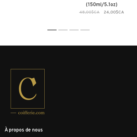
(150ml/5.1oz)
48,00$CA
24,00$CA
1
2
3
4
À propos de nous