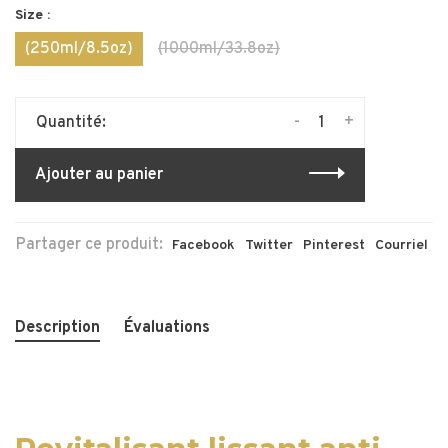
Size :
(250ml/8.5oz)
(1000ml/33.8oz)
-
+
Quantité:
Ajouter au panier
Partager ce produit:
Facebook
Twitter
Pinterest
Courriel
Description
Évaluations