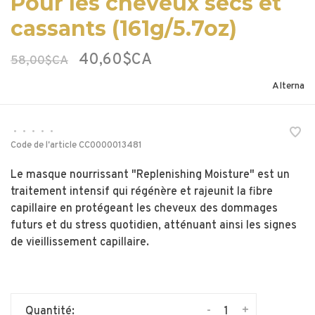
Pour les cheveux secs et
cassants (161g/5.7oz)
40,60$CA
58,00$CA
Alterna
•
•
•
•
•
Code de l'article
CC0000013481
Le masque nourrissant "Replenishing Moisture" est un
traitement intensif qui régénère et rajeunit la fibre
capillaire en protégeant les cheveux des dommages
futurs et du stress quotidien, atténuant ainsi les signes
de vieillissement capillaire.
-
+
Quantité: