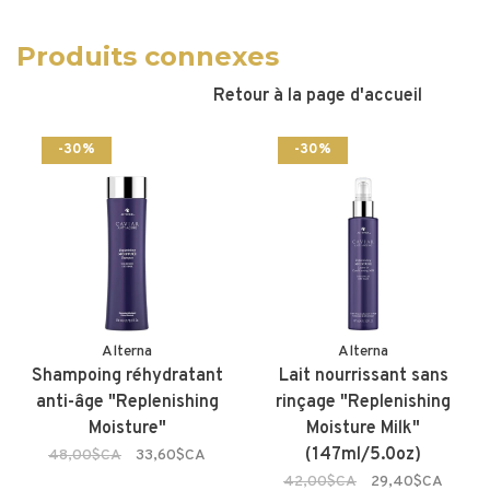
Produits connexes
Retour à la page d'accueil
-30%
-30%
Alterna
Alterna
Shampoing réhydratant
Lait nourrissant sans
anti-âge "Replenishing
rinçage "Replenishing
Moisture"
Moisture Milk"
(147ml/5.0oz)
48,00$CA
33,60$CA
42,00$CA
29,40$CA