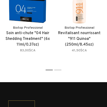
Biotop Professional
Biotop Professional
Soin anti-chute "04 Hair
Revitalisant nourrissant
Shedding Treatment" (6x
"911 Quinoa"
11ml/0.37oz)
(250ml/8.45oz)
83,00$CA
41,50$CA
1
2